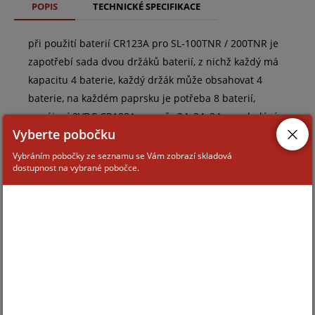
POPIS
TECHNICKÉ SPECIFIKACE
při použití baterií CR123A pro SL-100TNR / 200TNR je
zapotřebí sada dvou držáků baterií, z nichž každý má
kapacitu 4 baterie, každý držák může obsahovat 4
baterie, na každém paprsku je potřeba 8 baterií,
napájení 3VDC CR123A, rozměr 34x34x34mm, dodává
Vyberte pobočku
se jako pár (pro vysílač a přijímač)
Vybráním pobočky ze seznamu se Vám zobrazí skladová
dostupnost na vybrané pobočce.
ZAŘAZENÍ ZBOŽÍ
vnější infrazávory OPTEX