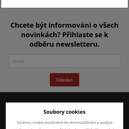
Chcete být informováni o všech
novinkách? Přihlaste se k
odběru newsletteru.
Odeslat
Soubory cookies
VŠE O NÁKUPU
O FIRMĚ
Obchodní podmínky
O nás
Soubory cookie používáme ke shromažďování a analýze
Reklamace
Kontakty