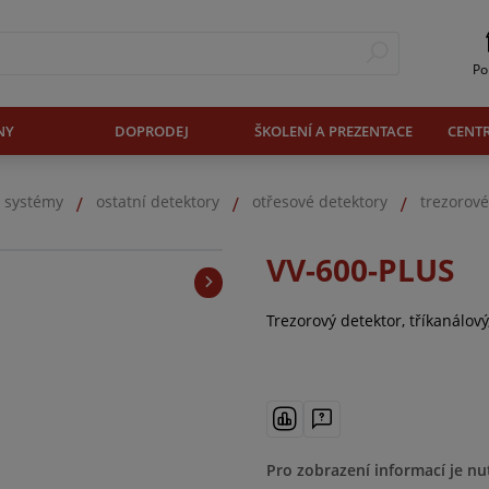
Po
NY
DOPRODEJ
ŠKOLENÍ A PREZENTACE
CENT
. systémy
ostatní detektory
otřesové detektory
trezorové
VV-600-PLUS
Trezorový detektor, tříkanálový,
Pro zobrazení informací je nu