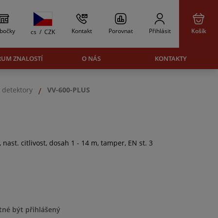
bočky
Kontakt
Porovnat
Přihlásit
Košík
cs
/
CZK
RUM ZNALOSTÍ
O NÁS
KONTAKTY
 detektory
VV-600-PLUS
 nast. citlivost, dosah 1 - 14 m, tamper, EN st. 3
tné být přihlášený