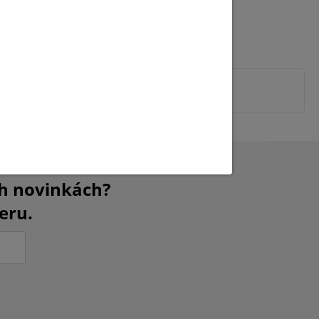
ch novinkách?
eru.