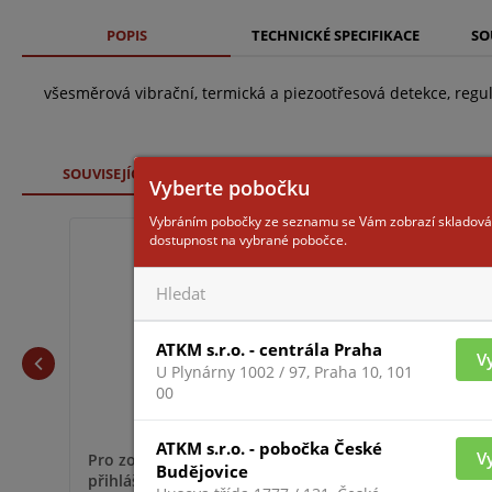
POPIS
TECHNICKÉ SPECIFIKACE
SO
všesměrová vibrační, termická a piezootřesová detekce, regul
SOUVISEJÍCÍ ZBOŽÍ
Vyberte pobočku
Vybráním pobočky ze seznamu se Vám zobrazí skladová
dostupnost na vybrané pobočce.
VM-600-P
ATKM s.r.o. - centrála Praha
V
U Plynárny 1002 / 97, Praha 10, 101
00
ATKM s.r.o. - pobočka České
V
Pro zobrazení informací je nutné být
Budějovice
přihlášený