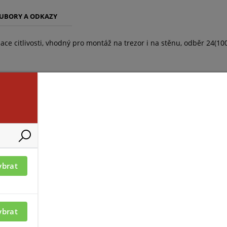
UBORY A ODKAZY
ace citlivosti, vhodný pro montáž na trezor i na stěnu, odběr 24(1
ybrat
ybrat