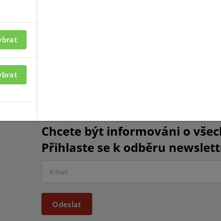
ybrat
etektory
trezorové detektory
ybrat
Chcete být informováni o vše
Přihlaste se k odběru newslett
Odeslat