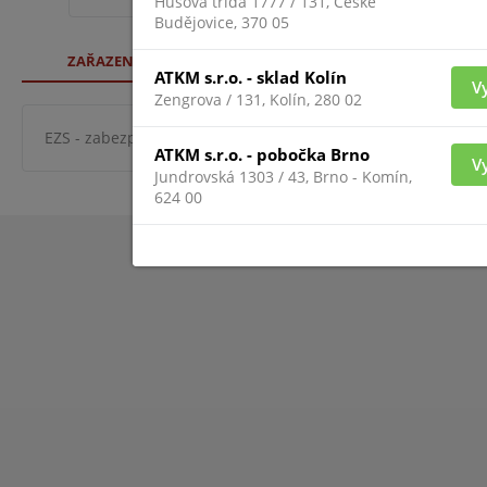
Husova třída 1777 / 131, České
Budějovice, 370 05
ZAŘAZENÍ ZBOŽÍ
ATKM s.r.o. - sklad Kolín
V
Zengrova / 131, Kolín, 280 02
EZS - zabezpeč. systémy
ostatní detektory
otřesové d
ATKM s.r.o. - pobočka Brno
V
Jundrovská 1303 / 43, Brno - Komín,
624 00