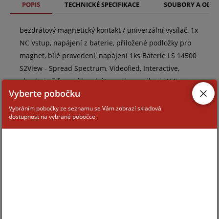
POPIS
TECHNICKÉ SPECIFIKACE
SOUBORY A ODK
bezdrátový magnetický kontakt / univerzální vysílač, 1x
NC Vstup, napájení z baterie, přiložené podložky pro
magnet, bílé provedení, napájení 1ks Baterie LS 14500
S2View - Spread Spectrum, Videofied, Interactive,
obsahuje šifrovací bezdrátovou komunikaci: AES
Vyberte pobočku
Encrypted Wireless technology
Vybráním pobočky ze seznamu se Vám zobrazí skladová
dostupnost na vybrané pobočce.
ZAŘAZENÍ ZBOŽÍ
skryté tísňové hlásiče