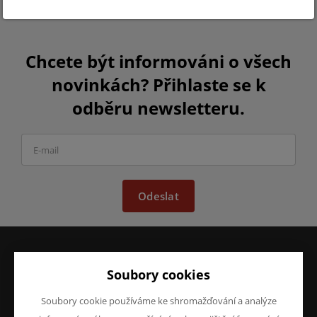
Chcete být informováni o všech
novinkách? Přihlaste se k
odběru newsletteru.
Odeslat
Soubory cookies
VŠE O NÁKUPU
O FIRMĚ
Obchodní podmínky
O nás
Soubory cookie používáme ke shromažďování a analýze
Reklamace
Kontakty