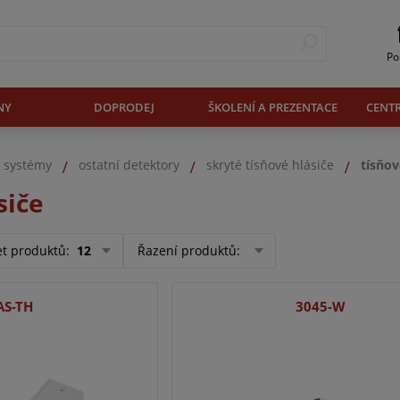
Po
NY
DOPRODEJ
ŠKOLENÍ A PREZENTACE
CENT
. systémy
ostatní detektory
skryté tísňové hlásiče
tísňov
siče
et produktů
:
12
Řazení produktů
:
S-TH
3045-W