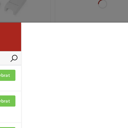
ací je nutné být
Pro zobrazení informací je nutné b
přihlášený
NK-1
ybrat
ybrat
ací je nutné být