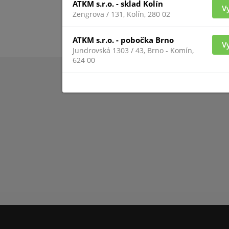
ATKM s.r.o. - sklad Kolín
V
Zengrova / 131, Kolín, 280 02
ATKM s.r.o. - pobočka Brno
V
Jundrovská 1303 / 43, Brno - Komín,
624 00