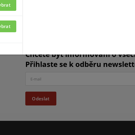
ybrat
ybrat
Chcete být informováni o vše
Přihlaste se k odběru newslett
Odeslat