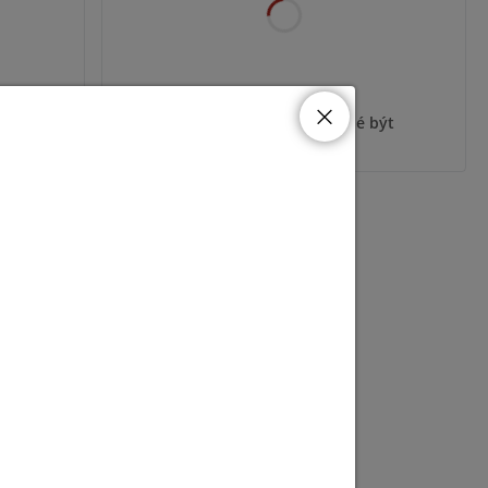
ýt
Pro zobrazení informací je nutné být
přihlášený