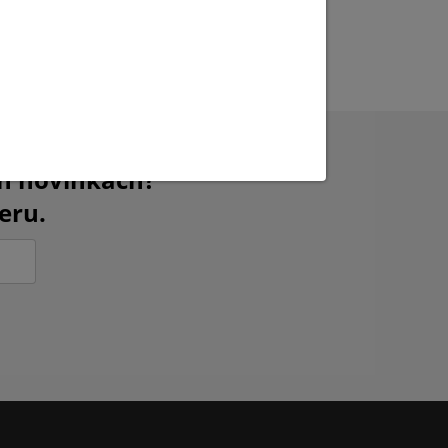
ch novinkách?
eru.