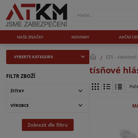
NAŠE ZNAČKY
NOVINKY
AKČNÍ CE
VYBERTE KATEGORII
EZS - zabezpeč
tísňové hlá
FILTR ZBOŽÍ
Poč
ŠTÍTKY
VÝROBCE
MA
Zobrazit dle filtru