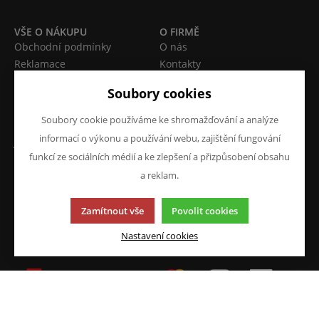
VŠE O NÁKUPU
O FIRMĚ
Obchodní podmínky
O nás
Reklamace
Kontakty
Prohlášení o ochraně
Soubory cookies
osobních údajů
Doprava a platba
Soubory cookie používáme ke shromažďování a analýze
informací o výkonu a používání webu, zajištění fungování
JAZYK A MĚNA
NAPIŠTE NÁM
funkcí ze sociálních médií a ke zlepšení a přizpůsobení obsahu
Chcete nám něco sdělit o
CS
a reklam.
našich produktech nebo e-
CZK (Kč)
shopu? Neváhejte napsat.
Zamítnout vše
Povolit cookies
Chci napsat zprávu
Nastavení cookies
Tato stránka používá soubory cookies. Klikněte pro více