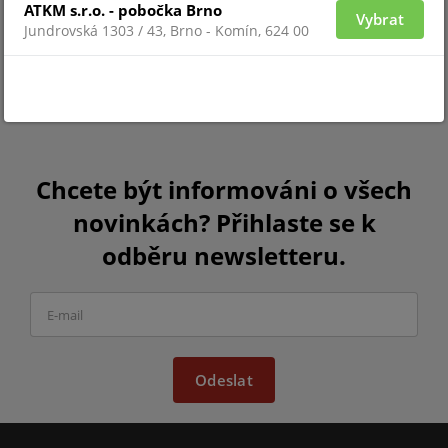
ATKM s.r.o. - pobočka Brno
Vybrat
Jundrovská 1303 / 43, Brno - Komín, 624 00
Chcete být informováni o všech
novinkách? Přihlaste se k
odběru newsletteru.
Odeslat