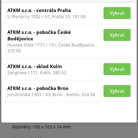
ATKM s.r.o. - centrála Praha
Ochrana proti hádání hesla: Ano
Vybrat
U Plynárny 1002 / 97, Praha 10, 101 00
Výkon rádiového signálu: 8.76 dBm / 7.52 mW (max. 20
ATKM s.r.o. - pobočka České
mW)
Vybrat
Budějovice
Komunikační protokol: Jeweller (868.0 - 868.6 MHz)
Husova třída 1777 / 131, České Budějovice,
370 05
Dosah rádiového signálu: Až 1 700 m (v otevřeném
prostoru)
ATKM s.r.o. - sklad Kolín
Vybrat
Zengrova / 131, Kolín, 280 02
Napájení: 4x baterie AA 1,5 V DC
ATKM s.r.o. - pobočka Brno
Výdrž baterie: Až 2 roky
Vybrat
Jundrovská 1303 / 43, Brno - Komín, 624 00
Provozní teplota: -10 °C ~ +40 °C
Provozní vlhkost: Až 75 %
Rozměry: 150 x 103 x 14 mm