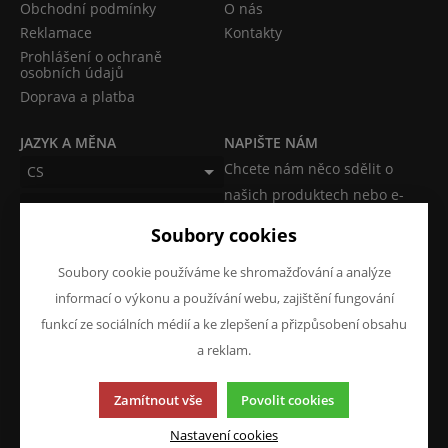
Obchodní podmínky
O nás
Reklamace
Kontakty
Prohlášení o ochraně
osobních údajů
Doprava a platba
JAZYK A MĚNA
NAPIŠTE NÁM
Chcete nám něco sdělit o
CS
našich produktech nebo e-
CZK (Kč)
shopu? Neváhejte napsat.
Soubory cookies
Chci napsat zprávu
Soubory cookie používáme ke shromažďování a analýze
informací o výkonu a používání webu, zajištění fungování
funkcí ze sociálních médií a ke zlepšení a přizpůsobení obsahu
a reklam.
Tato stránka používá soubory cookies. Klikněte pro více
Zamítnout vše
Povolit cookies
informací.
© 2013-2026 ATKM s.r.o.
Nastavení cookies