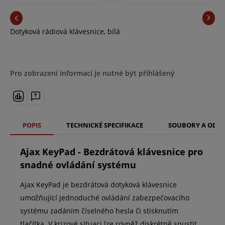
Dotyková rádiová klávesnice, bílá
Pro zobrazení informací je nutné být přihlášený
POPIS
TECHNICKÉ SPECIFIKACE
SOUBORY A ODK
Ajax KeyPad - Bezdrátová klávesnice pro
snadné ovládání systému
Ajax KeyPad je bezdrátová dotyková klávesnice
umožňující jednoduché ovládání zabezpečovacího
systému zadáním číselného hesla či stisknutím
tlačítka. V krizové situaci lze rovněž diskrétně spustit