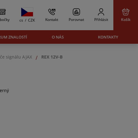
bočky
Kontakt
Porovnat
Přihlásit
Košík
cs
/
CZK
RUM ZNALOSTÍ
O NÁS
KONTAKTY
če signálu AJAX
REX 12V-B
černý