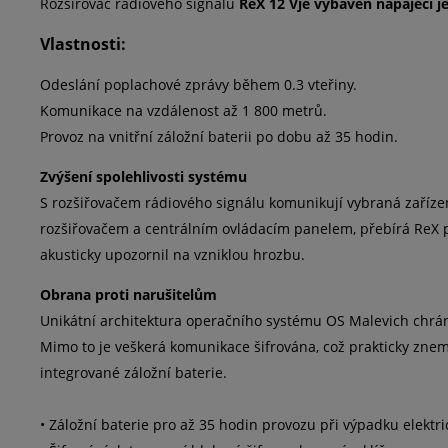
Rozšiřovač rádiového signálu
ReX 12 V
je vybaven napájecí 
Vlastnosti:
Odeslání poplachové zprávy během 0.3 vteřiny.
Komunikace na vzdálenost až 1 800 metrů.
Provoz na vnitřní záložní baterii po dobu až 35 hodin.
Zvýšení spolehlivosti systému
S rozšiřovačem rádiového signálu komunikují vybraná zaříze
rozšiřovačem a centrálním ovládacím panelem, přebírá ReX pl
akusticky upozornil na vzniklou hrozbu.
Obrana proti narušitelům
Unikátní architektura operačního systému OS Malevich chrán
Mimo to je veškerá komunikace šifrována, což prakticky znem
integrované záložní baterie.
• Záložní baterie pro až 35 hodin provozu při výpadku elektr