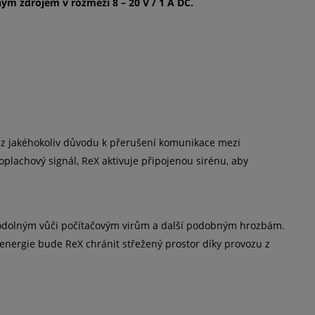
m zdrojem v rozmezí 8 – 20 V / 1 A DC.
e z jakéhokoliv důvodu k přerušení komunikace mezi
plachový signál, ReX aktivuje připojenou sirénu, aby
e odolným vůči počítačovým virům a další podobným hrozbám.
 energie bude ReX chránit střežený prostor díky provozu z