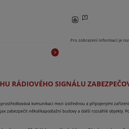
Pro zobrazení informací je nu
SAHU RÁDIOVÉHO SIGNÁLU ZABEZPEČO
ý zprostředkovává komunikaci mezi ústřednou a připojenými zařízen
x zabezpečit několikapodlažní budovy a další rozsáhlé objekty. Použ