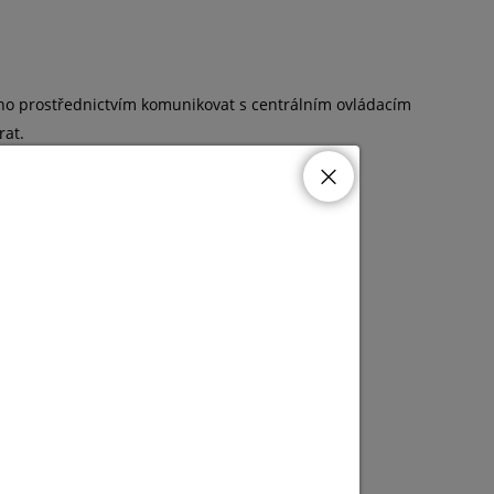
 jeho prostřednictvím komunikovat s centrálním ovládacím
rat.
 do 199