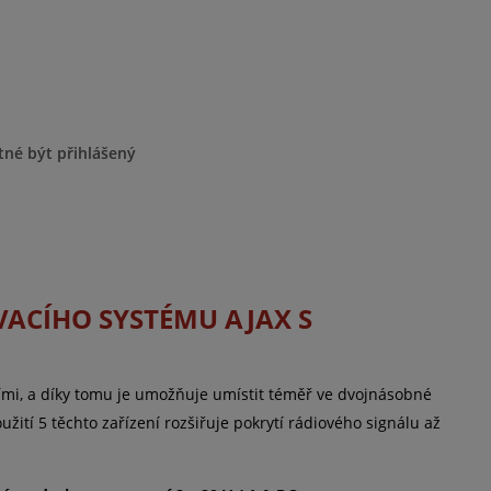
tné být přihlášený
VACÍHO SYSTÉMU AJAX S
ími, a díky tomu je umožňuje umístit téměř ve dvojnásobné
ití 5 těchto zařízení rozšiřuje pokrytí rádiového signálu až