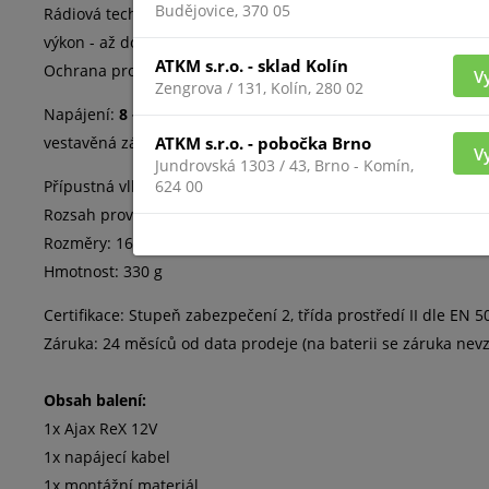
Budějovice, 370 05
Rádiová technologie Jeweller: Dosah komunikace se zařízení
výkon - až do 25 mW; blokové šifrování založené na AES algo
ATKM s.r.o. - sklad Kolín
Ochrana proti sabotáži: Autentizace zařízení; detekce ruše
V
Zengrova / 131, Kolín, 280 02
Napájení:
8 - 20 V DC (ReX 12V)
ATKM s.r.o. - pobočka Brno
vestavěná záložní baterie: Li-Ion 2 Ah; až 35 hodin zálohován
V
Jundrovská 1303 / 43, Brno - Komín,
624 00
Přípustná vlhkost: Až do 75%
Rozsah provozní teploty: Od -10 °C do +40 °C
Rozměry: 163 × 163 × 36 mm
Hmotnost: 330 g
Certifikace: Stupeň zabezpečení 2, třída prostředí II dle EN 5
Záruka: 24 měsíců od data prodeje (na baterii se záruka nev
Obsah balení:
1x Ajax ReX 12V
1x napájecí kabel
1x montážní materiál