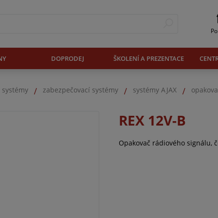
Po
NY
DOPRODEJ
ŠKOLENÍ A PREZENTACE
CENT
. systémy
zabezpečovací systémy
systémy AJAX
opakova
REX 12V-B
Opakovač rádiového signálu, 