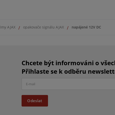
émy AJAX
opakovače signálu AJAX
napájené 12V DC
Chcete být informováni o vše
Přihlaste se k odběru newslett
Odeslat