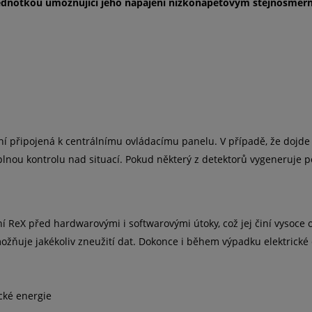
jednotkou umožňující jeho napájení nízkonapěťovým stejnosměrný
ní připojená k centrálnímu ovládacímu panelu. V případě, že dojd
nou kontrolu nad situací. Pokud některý z detektorů vygeneruje po
í ReX před hardwarovými i softwarovými útoky, což jej činí vysoc
ožňuje jakékoliv zneužití dat. Dokonce i během výpadku elektrické
ické energie