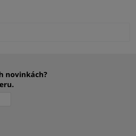
ch novinkách?
eru.