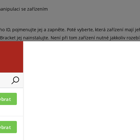
anipulaci se zařízením
ho ID, pojmenujte jej a zapněte. Poté vyberte, která zařízení mají
cket jej nainstalujte. Není při tom zařízení nutné jakkoliv rozebí
ybrat
em): Hub / Hub 2 - až do 99; Hub Plus - až do 149; Hub 2 Plus - až
ybrat
 Hub 2 Plus - 5