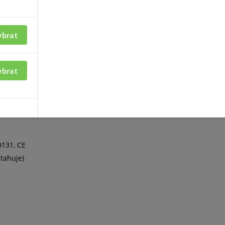
mi - až 1 800 m v otevřeném prostoru; obousměrná komunikace; prov
ritmu; interval dotazování zařízení Hubem: 12 - 300 s; automatické
ní rádiového signálu; upozornění na neoprávněnou manipulaci
ybrat
í
ybrat
0131, CE
ztahuje)