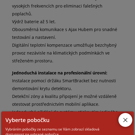
vysokých frekvencích pro eliminaci falešných
poplachů.
Výdrž baterie až 5 let.
Obousměrná komunikace s Ajax Hubem pro snadné
testování a nastavení.
Digitální teplotní kompenzace umožňuje bezchybný
provoz nezávisle na klimatických podmínkách ve
střeženém prostoru.
Jednoduchá instalace na profesionální úrovni:
Instalace pomocí držáku SmartBracket bez nutnosti
demontování krytu detektoru.
Detekční zóny a kvalitu připojení je možné vzdáleně
otestovat prostřednictvím mobilní aplikace.
Jednoduché přidání do systému stisknutím jediného
Vyberte pobočku
tlačítka a načtením QR kódu.
Možnost integrace do systémů jiných výrobců
Vybráním pobočky ze seznamu se Vám zobrazí skladová
dostupnost na vybrané pobočce.