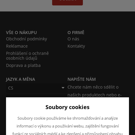
VŠE O NÁKUPU
O FIRMĚ
Obchodní podmínky
O nás
Reklamace
Kontakty
Prohlášení o ochraně
osobních údajů
Doprava a platba
JAZYK A MĚNA
NAPIŠTE NÁM
Chcete nám něco sdělit o
CS
našich produktech nebo e-
CZK (Kč)
shopu? Neváhejte napsat.
Soubory cookies
Chci napsat zprávu
Soubory cookie používáme ke shromažďování a analýze
informací o výkonu a používání webu, zajištění fungování
funkcí ze sociálních médií a ke zlepšení a přizpůsobení obsahu