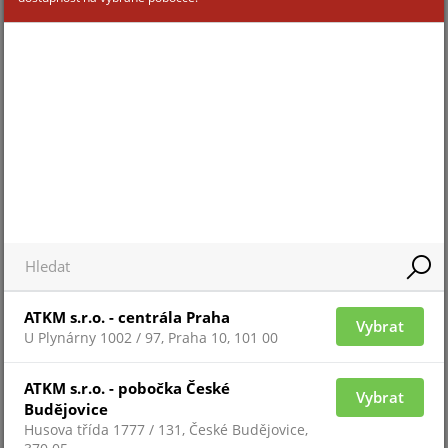
prostřednictvím integračních modulů Ajax (uartBridge
/ ocBridge Plus).
PRODUKTOVÁ ŘADA AJAX 2018:
Pro zobrazení
tohoto obsahu
potřebujeme
váš souhlas!
Tento obsah může
shromažďovat údaje
o vašich aktivitách.
Pokud si přejete
ATKM s.r.o. - centrála Praha
Vybrat
zobrazit obsah je
U Plynárny 1002 / 97, Praha 10, 101 00
potřeba vyjádřit
souhlas.
ATKM s.r.o. - pobočka České
Vybrat
Budějovice
Nastavení cookies
Husova třída 1777 / 131, České Budějovice,