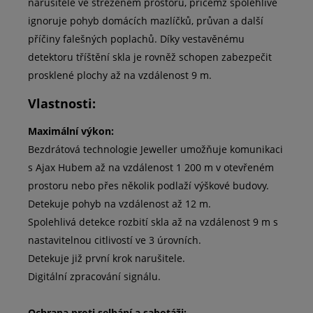
narušitele ve střeženém prostoru, přičemž spolehlivě
ignoruje pohyb domácích mazlíčků, průvan a další
příčiny falešných poplachů. Díky vestavěnému
detektoru tříštění skla je rovněž schopen zabezpečit
prosklené plochy až na vzdálenost 9 m.
Vlastnosti:
Maximální výkon:
Bezdrátová technologie Jeweller umožňuje komunikaci
s Ajax Hubem až na vzdálenost 1 200 m v otevřeném
prostoru nebo přes několik podlaží výškové budovy.
Detekuje pohyb na vzdálenost až 12 m.
Spolehlivá detekce rozbití skla až na vzdálenost 9 m s
nastavitelnou citlivostí ve 3 úrovních.
Detekuje již první krok narušitele.
Digitální zpracování signálu.
Ochrana proti selhání a sabotáži: