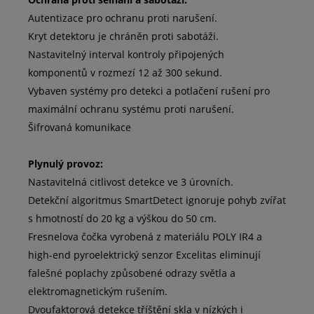
Autentizace pro ochranu proti narušení.
Kryt detektoru je chráněn proti sabotáži.
Nastavitelný interval kontroly připojených
komponentů v rozmezí 12 až 300 sekund.
Vybaven systémy pro detekci a potlačení rušení pro
maximální ochranu systému proti narušení.
Šifrovaná komunikace
Plynulý provoz:
Nastavitelná citlivost detekce ve 3 úrovních.
Detekční algoritmus SmartDetect ignoruje pohyb zvířat
s hmotností do 20 kg a výškou do 50 cm.
Fresnelova čočka vyrobená z materiálu POLY IR4 a
high-end pyroelektrický senzor Excelitas eliminují
falešné poplachy způsobené odrazy světla a
elektromagnetickým rušením.
Dvoufaktorová detekce tříštění skla v nízkých i