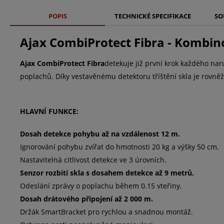
POPIS
TECHNICKÉ SPECIFIKACE
SO
Ajax CombiProtect Fibra - Kombino
Ajax CombiProtect Fibra
detekuje již první krok každého nar
poplachů. Díky vestavěnému detektoru tříštění skla je rovně
HLAVNÍ FUNKCE:
Dosah detekce pohybu až na vzdálenost 12 m.
Ignorování pohybu zvířat do hmotnosti 20 kg a výšky 50 cm.
Nastavitelná citlivost detekce ve 3 úrovních.
Senzor rozbití skla s dosahem detekce až 9 metrů.
Odeslání zprávy o poplachu během 0.15 vteřiny.
Dosah drátového připojení až 2 000 m.
Držák SmartBracket pro rychlou a snadnou montáž.