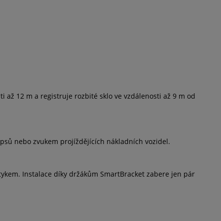
 až 12 m a registruje rozbité sklo ve vzdálenosti až 9 m od
psů nebo zvukem projíždějících nákladních vozidel.
dotykem. Instalace díky držákům SmartBracket zabere jen pár