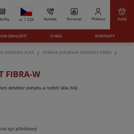
bočky
Kontakt
Porovnat
Přihlásit
Košík
cs
/
CZK
RUM ZNALOSTÍ
O NÁS
KONTAKTY
é detektory AJAX
drátové pohybové detektory FIBRA
 FIBRA-W
ní detektor pohybu a rozbití skla, bílý
tné být přihlášený