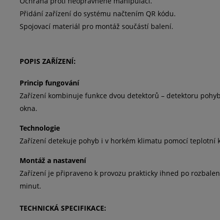
Ochrana proti neoprávněné manipulaci.
Přidání zařízení do systému načtením QR kódu.
Spojovací materiál pro montáž součástí balení.
POPIS ZAŘÍZENÍ:
Princip fungování
Zařízení kombinuje funkce dvou detektorů – detektoru pohybu 
okna.
Technologie
Zařízení detekuje pohyb i v horkém klimatu pomocí teplotní
Montáž a nastavení
Zařízení je připraveno k provozu prakticky ihned po rozbalen
minut.
TECHNICKÁ SPECIFIKACE: