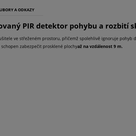
UBORY A ODKAZY
vaný PIR detektor pohybu a rozbití s
ušitele ve střeženém prostoru, přičemž spolehlivě ignoruje pohyb 
ž schopen zabezpečit prosklené plochy
až na vzdálenost 9 m.