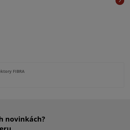
ektory FIBRA
ch novinkách?
eru.