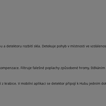
a detektoru rozbití skla. Detekuje pohyb v místnosti ve vzdálenosti
 kompenzace. Filtruje falešné poplachy způsobené hromy, štěkáním 
í z krabice. V mobilní aplikaci se detektor připojí k Hubu jedním 