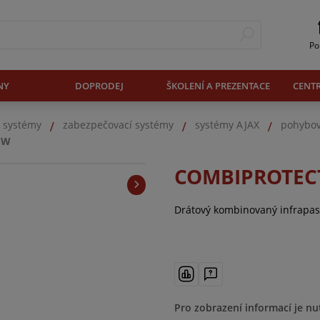
Po
NY
DOPRODEJ
ŠKOLENÍ A PREZENTACE
CENT
. systémy
zabezpečovací systémy
systémy AJAX
pohybov
-W
COMBIPROTECT
Drátový kombinovaný infrapasiv
Pro zobrazení informací je nu