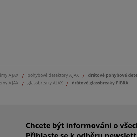
émy AJAX
pohybové detektory AJAX
drátové pohybové det
émy AJAX
glassbreaky AJAX
drátové glassbreaky FIBRA
Chcete být informováni o vše
Přihlaste se k odběru newslett