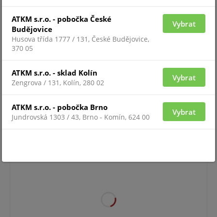
ATKM s.r.o. - pobočka České
Vybrat
Budějovice
Husova třída 1777 / 131, České Budějovice,
370 05
ATKM s.r.o. - sklad Kolín
Vybrat
Zengrova / 131, Kolín, 280 02
Pro zobrazení informací je nutné být přihlášený
ATKM s.r.o. - pobočka Brno
Vybrat
Jundrovská 1303 / 43, Brno - Komín, 624 00
INT. BAT.(72H)FIRE HUB/REX-B
Připravujeme