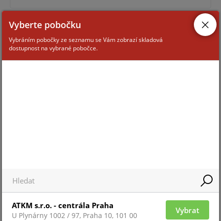
Vyberte pobočku
INT. BAT.(24H)FIRE HUB/REX-B
Vybráním pobočky ze seznamu se Vám zobrazí skladová
dostupnost na vybrané pobočce.
Připravujeme
Pro zobrazení informací je nutné být přihlášený
INT. BAT.(72H)FIRE HUB/REX-W
ATKM s.r.o. - centrála Praha
Vybrat
Připravujeme
U Plynárny 1002 / 97, Praha 10, 101 00