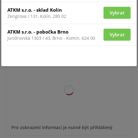
ATKM s.r.o. - sklad Kolín
Vybrat
Zengrova / 131, Kolín, 280 02
Pro zobrazení informací je nutné být přihlášený
ATKM s.r.o. - pobočka Brno
Vybrat
Jundrovská 1303 / 43, Brno - Komín, 624 00
NVR 16-B
Pro zobrazení informací je nutné být přihlášený