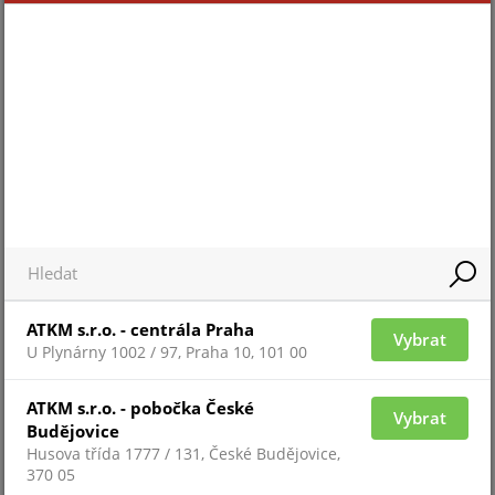
Pro zobrazení informací je nutné být přihlášený
NVR 8-B
ATKM s.r.o. - centrála Praha
Vybrat
U Plynárny 1002 / 97, Praha 10, 101 00
ATKM s.r.o. - pobočka České
Vybrat
Budějovice
Husova třída 1777 / 131, České Budějovice,
370 05