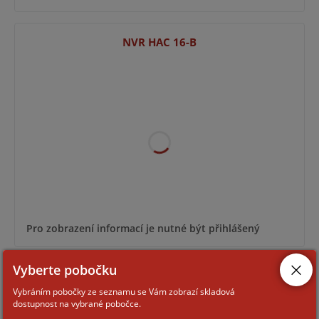
NVR HAC 16-B
Pro zobrazení informací je nutné být přihlášený
Vyberte pobočku
NVR 8-W
Vybráním pobočky ze seznamu se Vám zobrazí skladová
dostupnost na vybrané pobočce.