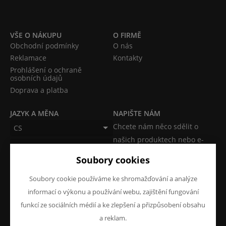
VŠE O NÁKUPU
O FIRMĚ
Obchodní podmínky
O nás
Reklamace
Kontakty
Prohlášení o ochraně
osobních údajů
Doprava a platba
JAZYK A MĚNA
NAPIŠTE NÁM
Chcete nám něco sdělit o
CS
našich produktech nebo e-
CZK (Kč)
shopu? Neváhejte napsat.
Soubory cookies
Chci napsat zprávu
Soubory cookie používáme ke shromažďování a analýze
informací o výkonu a používání webu, zajištění fungování
funkcí ze sociálních médií a ke zlepšení a přizpůsobení obsahu
a reklam.