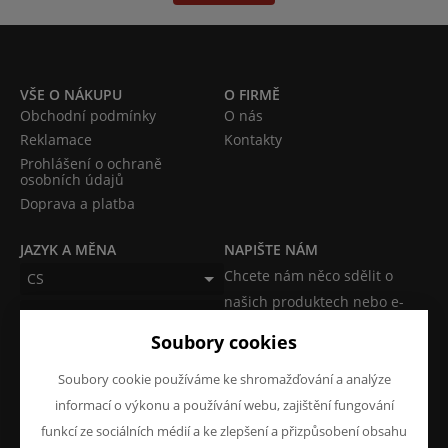
VŠE O NÁKUPU
O FIRMĚ
Obchodní podmínky
O nás
Reklamace
Kontakty
Prohlášení o ochraně
osobních údajů
Doprava a platba
JAZYK A MĚNA
NAPIŠTE NÁM
Chcete nám něco sdělit o
CS
našich produktech nebo e-
CZK (Kč)
shopu? Neváhejte napsat.
Soubory cookies
Chci napsat zprávu
Soubory cookie používáme ke shromažďování a analýze
informací o výkonu a používání webu, zajištění fungování
funkcí ze sociálních médií a ke zlepšení a přizpůsobení obsahu