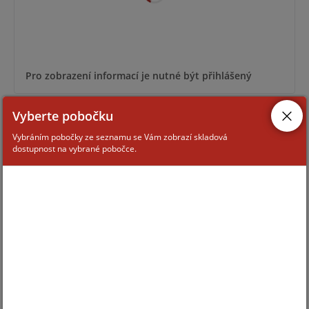
Pro zobrazení informací je nutné být přihlášený
Vyberte pobočku
MOUNT CAM B2 (100X136X242)-W
Vybráním pobočky ze seznamu se Vám zobrazí skladová
dostupnost na vybrané pobočce.
Pro zobrazení informací je nutné být přihlášený