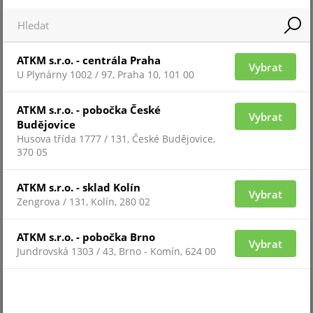
MOUNT CAM B2 (100X136X242)-B
ATKM s.r.o. - centrála Praha
Vybrat
Připravujeme
U Plynárny 1002 / 97, Praha 10, 101 00
ATKM s.r.o. - pobočka České
Vybrat
Budějovice
Husova třída 1777 / 131, České Budějovice,
370 05
ATKM s.r.o. - sklad Kolín
Vybrat
Zengrova / 131, Kolín, 280 02
Pro zobrazení informací je nutné být přihlášený
ATKM s.r.o. - pobočka Brno
Vybrat
Jundrovská 1303 / 43, Brno - Komín, 624 00