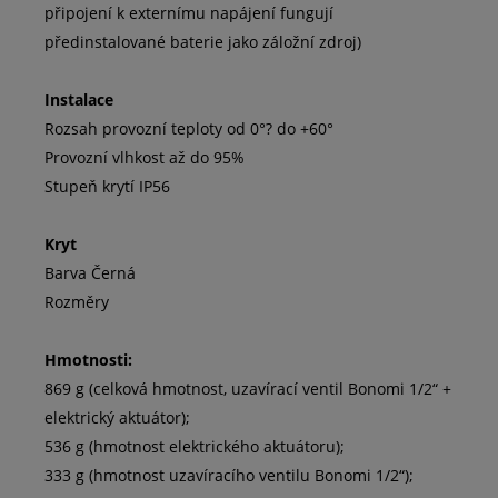
připojení k externímu napájení fungují
předinstalované baterie jako záložní zdroj)
Instalace
Rozsah provozní teploty od 0°? do +60°
Provozní vlhkost až do 95%
Stupeň krytí IP56
Kryt
Barva Černá
Rozměry
Hmotnosti:
869 g (celková hmotnost, uzavírací ventil Bonomi 1/2“ +
elektrický aktuátor);
536 g (hmotnost elektrického aktuátoru);
333 g (hmotnost uzavíracího ventilu Bonomi 1/2“);