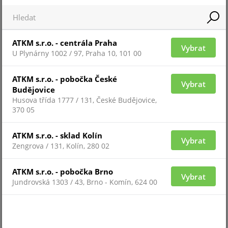
Komunikace s ovládacím panelem nebo
rozšiřovačem dosahu
ATKM s.r.o. - centrála Praha
Vybrat
Komunikační technologie Jeweller - Ano
U Plynárny 1002 / 97, Praha 10, 101 00
Frekvenční pásma (v závislosti na regionu) : 866.0–
866.5 MHz868.0–868.6 MHz868.7–869.2 MHz905.0–
ATKM s.r.o. - pobočka České
Vybrat
926.5 MHz915.85–926.5 MHz921.0–922.0 MHz
Budějovice
Husova třída 1777 / 131, České Budějovice,
Interval dotazování zařízení 12 – 300 s (nastavitelný
370 05
uživatelským/PRO účtem s administrátorskými právy
v aplikacích Ajax)
ATKM s.r.o. - sklad Kolín
Vybrat
Ochrana proti padělání signálu (spoofing) -
Zengrova / 131, Kolín, 280 02
Autentifikace zařízení
Maximální efektivní vyzařovaný výkon (ERP) 20 mW
ATKM s.r.o. - pobočka Brno
Vybrat
Dosah komunikace (v otevřeném prostoru) 1 100 m
Jundrovská 1303 / 43, Brno - Komín, 624 00
Kompatibilita:
Ústředny: Hub Plus, Hub 2 (2G), Hub 2 (4G), Hub 2 Plus,