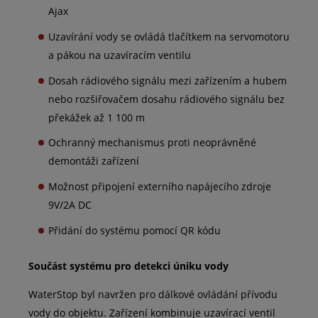
Ajax
Uzavírání vody se ovládá tlačítkem na servomotoru
a pákou na uzavíracím ventilu
Dosah rádiového signálu mezi zařízením a hubem
nebo rozšiřovačem dosahu rádiového signálu bez
překážek až 1 100 m
Ochranný mechanismus proti neoprávněné
demontáži zařízení
Možnost připojení externího napájecího zdroje
9V/2A DC
Přidání do systému pomocí QR kódu
Součást systému pro detekci úniku vody
WaterStop byl navržen pro dálkové ovládání přívodu
vody do objektu. Zařízení kombinuje uzavírací ventil