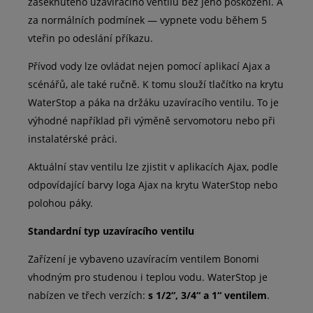
zaseknutého uzavíracího ventilu bez jeho poškození. A
za normálních podmínek — vypnete vodu během 5
vteřin po odeslání příkazu.
Přívod vody lze ovládat nejen pomocí aplikací Ajax a
scénářů, ale také ručně. K tomu slouží tlačítko na krytu
WaterStop a páka na držáku uzavíracího ventilu. To je
výhodné například při výměně servomotoru nebo při
instalatérské práci.
Aktuální stav ventilu lze zjistit v aplikacích Ajax, podle
odpovídající barvy loga Ajax na krytu WaterStop nebo
polohou páky.
Standardní typ uzavíracího ventilu
Zařízení je vybaveno uzavíracím ventilem Bonomi
vhodným pro studenou i teplou vodu. WaterStop je
nabízen ve třech verzích:
s 1/2“, 3/4“ a 1“ ventilem
.