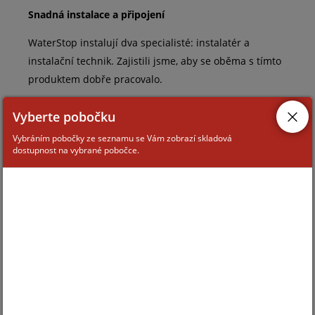
Snadná instalace a připojení
WaterStop instalují dva specialisté: instalatér a
instalační technik. Zajistili jsme, aby se oběma s tímto
produktem dobře pracovalo.
Instalatér může nainstalovat standardní kompatibilní
Vyberte pobočku
uzavírací ventil bez instalačního technika. Stačí mu jen
Vybráním pobočky ze seznamu se Vám zobrazí skladová
znát rozměry elektrického ventilu. Instalační technik
dostupnost na vybrané pobočce.
tak může přijít v jiný den, nainstalovat elektrický
pohon a integrovat jej do zabezpečovacího systému
Ajax.
Spárování zařízení se zabezpečovacím systémem Ajax
trvá méně než minutu. Instalační technik musí pouze
otevřít aplikaci Ajax, naskenovat QR kód a přidat
detektor do místnosti a skupiny.
Technická specifikace