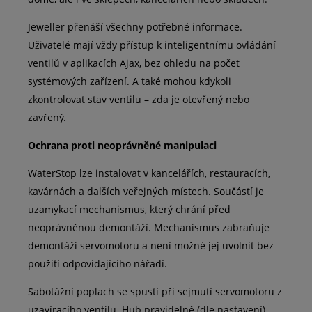
Jeweller přenáší všechny potřebné informace.
Uživatelé mají vždy přístup k inteligentnímu ovládání
ventilů v aplikacích Ajax, bez ohledu na počet
systémových zařízení. A také mohou kdykoli
zkontrolovat stav ventilu – zda je otevřený nebo
zavřený.
Ochrana proti neoprávněné manipulaci
WaterStop lze instalovat v kancelářích, restauracích,
kavárnách a dalších veřejných místech. Součástí je
uzamykací mechanismus, který chrání před
neoprávněnou demontáží. Mechanismus zabraňuje
demontáži servomotoru a není možné jej uvolnit bez
použití odpovídajícího nářadí.
Sabotážní poplach se spustí při sejmutí servomotoru z
uzavíracího ventilu. Hub pravidelně (dle nastavení)