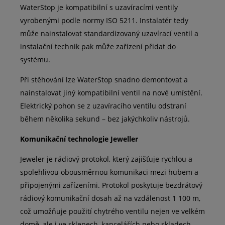
WaterStop je kompatibilní s uzavíracími ventily
vyrobenými podle normy ISO 5211. Instalatér tedy
může nainstalovat standardizovaný uzavírací ventil a
instalační technik pak může zařízení přidat do
systému.
Při stěhování lze WaterStop snadno demontovat a
nainstalovat jiný kompatibilní ventil na nové umístění.
Elektrický pohon se z uzavíracího ventilu odstraní
během několika sekund – bez jakýchkoliv nástrojů.
Komunikační technologie Jeweller
Jeweler je rádiový protokol, který zajišťuje rychlou a
spolehlivou obousměrnou komunikaci mezi hubem a
připojenými zařízeními. Protokol poskytuje bezdrátový
rádiový komunikační dosah až na vzdálenost 1 100 m,
což umožňuje použití chytrého ventilu nejen ve velkém
domě, ale i ve sklepech, kancelářích nebo skladech.