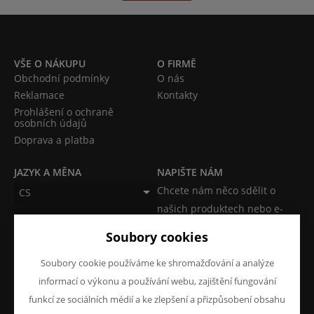
VŠE O NÁKUPU
O FIRMĚ
Obchodní podmínky
O nás
Reklamace
Kontakty
Prohlášení o ochraně
osobních údajů
Doprava a platba
JAZYK A MĚNA
NAPIŠTE NÁM
Chcete nám něco sdělit o
CS
našich produktech nebo e-
CZK (Kč)
shopu? Neváhejte napsat.
Soubory cookies
Chci napsat zprávu
Soubory cookie používáme ke shromažďování a analýze
informací o výkonu a používání webu, zajištění fungování
funkcí ze sociálních médií a ke zlepšení a přizpůsobení obsahu