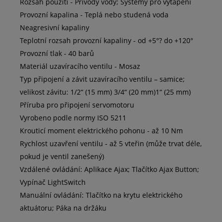
Rozsah použití - Přívody vody; Systémy pro vytápění
Provozní kapalina - Teplá nebo studená voda
Neagresivní kapaliny
Teplotní rozsah provozní kapaliny - od +5°? do +120°
Provozní tlak - 40 barů
Materiál uzavíracího ventilu - Mosaz
Typ připojení a závit uzavíracího ventilu – samice;
velikost závitu: 1/2“ (15 mm) 3/4“ (20 mm)1“ (25 mm)
Příruba pro připojení servomotoru
Vyrobeno podle normy ISO 5211
Krouticí moment elektrického pohonu - až 10 Nm
Rychlost uzavření ventilu - až 5 vteřin (může trvat déle,
pokud je ventil zanešený)
Vzdálené ovládání: Aplikace Ajax; Tlačítko Ajax Button;
Vypínač LightSwitch
Manuální ovládání: Tlačítko na krytu elektrického
aktuátoru; Páka na držáku