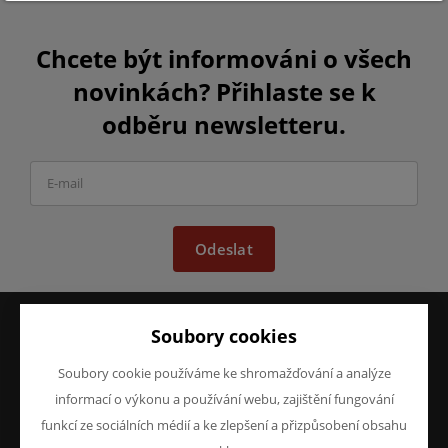
Chcete být informováni o všech
novinkách? Přihlaste se k
odběru newsletteru.
Odeslat
Soubory cookies
VŠE O NÁKUPU
O FIRMĚ
Soubory cookie používáme ke shromažďování a analýze
Obchodní podmínky
O nás
informací o výkonu a používání webu, zajištění fungování
Reklamace
Kontakty
funkcí ze sociálních médií a ke zlepšení a přizpůsobení obsahu
Prohlášení o ochraně
osobních údajů