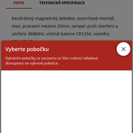
POPIS
TECHNICKÉ SPECIFIKACE
bezdrátový magnetický detektor, povrchová montáž,
max. pracovní mezera 25mm, tamper proti otevření a
utržení, 868MHz, včetně baterie CR123A, rozměry
100x22x23mm
Vyberte pobočku
Vybráním pobočky ze seznamu se Vám zobrazí skladová
dostupnost na vybrané pobočce.
ZAŘAZENÍ ZBOŽÍ
systémy GALAXY