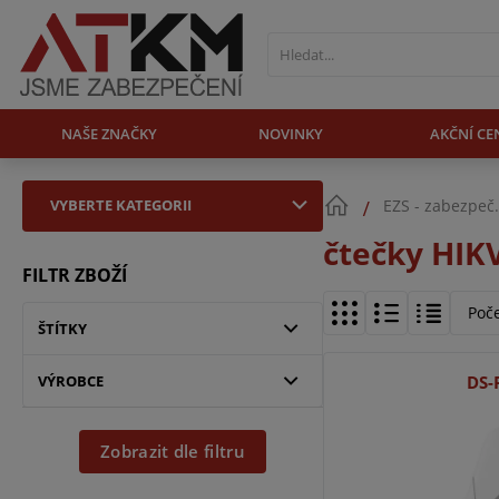
NAŠE ZNAČKY
NOVINKY
AKČNÍ CE
VYBERTE KATEGORII
EZS - zabezpeč
čtečky HIK
FILTR ZBOŽÍ
Poč
ŠTÍTKY
VÝROBCE
DS-
Zobrazit dle filtru