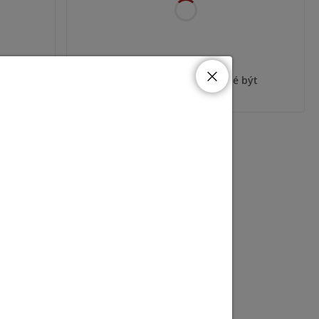
ýt
Pro zobrazení informací je nutné být
přihlášený