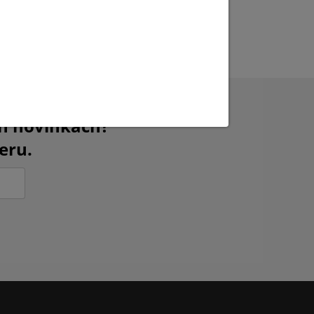
ch novinkách?
eru.