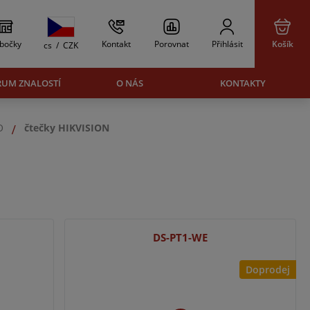
bočky
Kontakt
Porovnat
Přihlásit
Košík
cs
/
CZK
RUM ZNALOSTÍ
O NÁS
KONTAKTY
O
čtečky HIKVISION
DS-PT1-WE
Doprodej