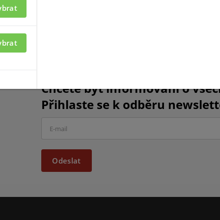
ybrat
ybrat
Chcete být informováni o vše
Přihlaste se k odběru newslett
Odeslat