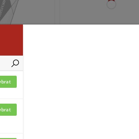
ací je nutné být
Pro zobrazení informací je nutné b
přihlášený
T1-WE(B)
ybrat
ybrat
ací je nutné být