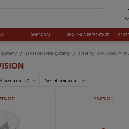
Po
NY
DOPRODEJ
ŠKOLENÍ A PREZENTACE
CENT
. systémy
zabezpečovací systémy
systémy HIKVISION AX PR
VISION
et produktů
:
12
Řazení produktů
:
PTS-MF
DS-PT-M1