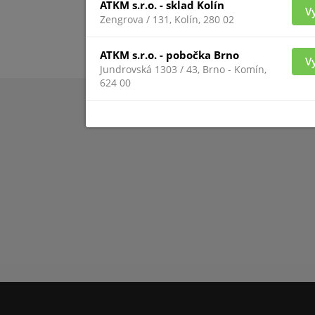
ATKM s.r.o. - sklad Kolín
V
Zengrova / 131, Kolín, 280 02
ATKM s.r.o. - pobočka Brno
V
Jundrovská 1303 / 43, Brno - Komín,
624 00