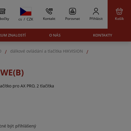
bočky
Kontakt
Porovnat
Přihlásit
Košík
cs
/
CZK
RUM ZNALOSTÍ
O NÁS
KONTAKTY
O
dálkové ovládání a tlačítka HIKVISION
-WE(B)
ačítko pro AX PRO, 2 tlačítka
tné být přihlášený