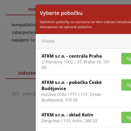
POPIS
TECHNICKÉ SPECIFIKACE
SO
Vyberte pobočku
Vybráním pobočky ze seznamu se Vám zobrazí skladová
kompatibilní pouze s AX PRO, tlačítko pro spuštění alarmu č
dostupnost na vybrané pobočce.
zabezpečení: Tri-X Wireless, AES-128, dosah cca 1200m (otev
napájení 1x CR 2450, životnost až 3 roky
ATKM s.r.o. - centrála Praha
V
U Plynárny 1002 / 97, Praha 10, 101
00
ZAŘAZENÍ ZBOŽÍ
ATKM s.r.o. - pobočka České
V
Budějovice
EZS - zabezpeč. systémy
zabezpečovací systémy
syst
Husova třída 1777 / 131, České
Budějovice, 370 05
ATKM s.r.o. - sklad Kolín
V
Zengrova / 131, Kolín, 280 02