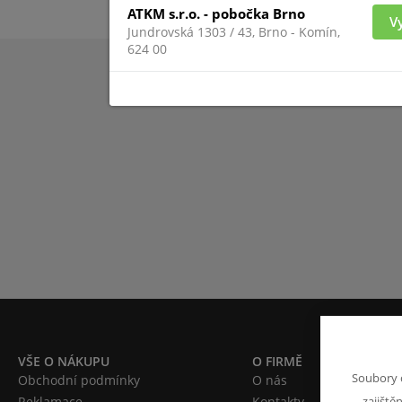
ATKM s.r.o. - pobočka Brno
V
Jundrovská 1303 / 43, Brno - Komín,
624 00
VŠE O NÁKUPU
O FIRMĚ
Soubory 
Obchodní podmínky
O nás
Reklamace
Kontakty
zajiště