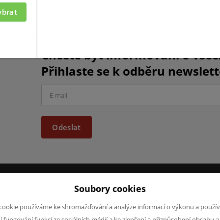
ybrat
Chcete být informováni o vše
Přihlaste se k odběru newslett
Odeslat
Soubory cookies
JAZYK A MĚNA
NAPIŠTE NÁ
cookie používáme ke shromažďování a analýze informací o výkonu a použív
Chcete nám ně
CS
ní fungování funkcí ze sociálních médií a ke zlepšení a přizpůsobení obsahu a