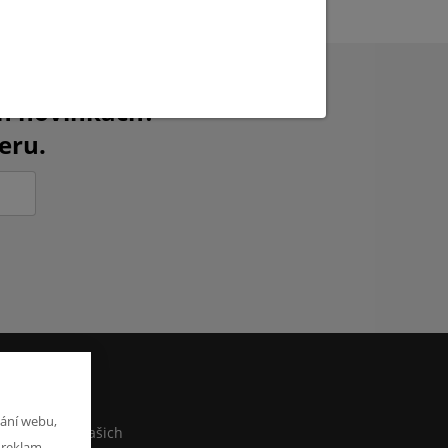
ch novinkách?
eru.
M
ání webu,
co sdělit o našich
 reklam.