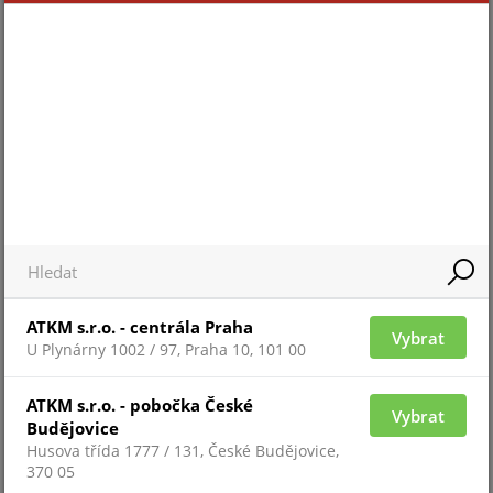
Pro 
Pro zobrazení informací je nutné být
přih
přihlášený
ZAŘAZENÍ ZBOŽÍ
ATKM s.r.o. - centrála Praha
systémy HIKVISION AX PRO
Vybrat
U Plynárny 1002 / 97, Praha 10, 101 00
ATKM s.r.o. - pobočka České
Vybrat
Budějovice
Husova třída 1777 / 131, České Budějovice,
370 05