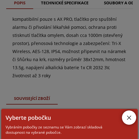
POPIS
TECHNICKÉ SPECIFIKACE
SOUBORY A ODK
kompatibilní pouze s AX PRO, tlačítko pro spuštění
alarmu či přivolání lékařské pomoci, ochrana proti
stisknutí tlačítka omylem, dosah cca 1000m (otevřený
prostor), přenosová technologie a zabezpečení: Tri-X
Wireless, AES-128, IP54, možnost připevnit na náramek
či šňůrku na krk, rozměry průměr 38x12mm, hmotnost
13.5g, napájení alkalická baterie 1x CR 2032 3V,
životnost až 3 roky
SOUVISEJÍCÍ ZBOŽÍ
Vyberte pobočku
BAT-3V0-CR2032
Vybráním pobočky ze seznamu se Vám zobrazí skladová
dostupnost na vybrané pobočce.