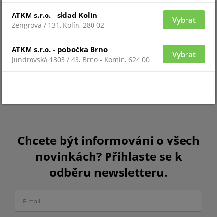
ATKM s.r.o. - sklad Kolín
Vybrat
Zengrova / 131, Kolín, 280 02
ATKM s.r.o. - pobočka Brno
Vybrat
Jundrovská 1303 / 43, Brno - Komín, 624 00
Chcete být informováni o všech
novinkách? Přihlaste se k
odběru newsletteru.