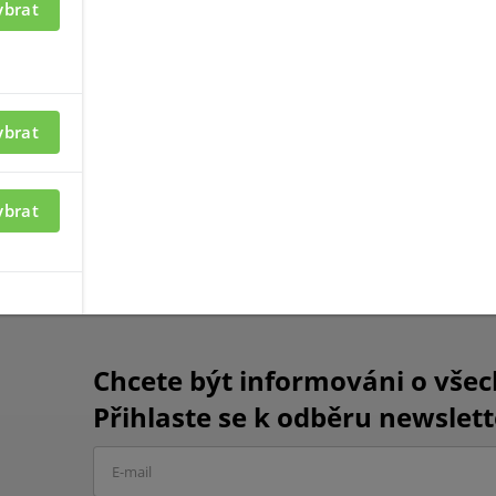
ybrat
ybrat
ybrat
émy HIKVISION AX PRO
detektory HIKVISION
Chcete být informováni o vše
Přihlaste se k odběru newslett