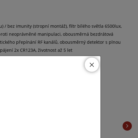
/ bez imunity (stropní montáž), filtr bílého světla 6500lux,
na proti neoprávněné manipulaci, obousměrná bezdrátová
tického přepínání RF kanálů, obousměrný detektor s plnou
ájení 2x CR123A, životnost až 5 let