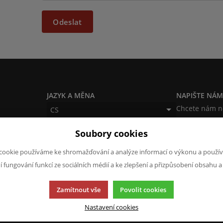
Odeslat
JAZYK A MĚNA
NAPIŠTE NÁ
Chcete nám ně
CS
produktech n
CZK (Kč)
Soubory cookies
napsat.
Chci naps
cookie používáme ke shromažďování a analýze informací o výkonu a použív
ní fungování funkcí ze sociálních médií a ke zlepšení a přizpůsobení obsahu a
Zamítnout vše
Povolit cookies
Nastavení cookies
cí.