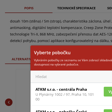
POPIS
TECHNICKÉ SPECIFIKACE
SO
dosah 10m (stěna) / 5m (strop), charakteristika záclona, úhel
antimasking, digitální teplotní kompenzace, Creep Zone Prot
technologie Tri-X, 868 MHz, zabezpečení přenosu dat AES-12
detekcí pohybu, pomocí aplikace konfigurovatelný na dálku, 
Vyberte pobočku
ALTERNATIVNÍ ZBOŽÍ
SOUVISEJÍCÍ ZBOŽÍ
Vybráním pobočky ze seznamu se Vám zobrazí skladová
dostupnost na vybrané pobočce.
DS-PDC10DM-EG2-WE
ATKM s.r.o. - centrála Praha
V
U Plynárny 1002 / 97, Praha 10, 101
00
ATKM s.r.o. - pobočka České