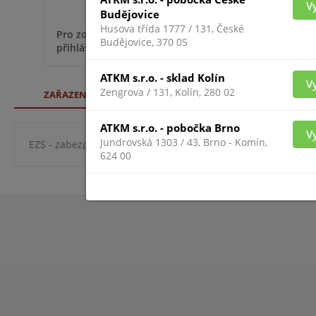
V
Budějovice
Husova třída 1777 / 131, České
Pro zobrazení informací je nutné být
Budějovice, 370 05
přihlášený
ATKM s.r.o. - sklad Kolín
V
Zengrova / 131, Kolín, 280 02
ZAŘAZENÍ ZBOŽÍ
ATKM s.r.o. - pobočka Brno
V
Jundrovská 1303 / 43, Brno - Komín,
EZS - zabezpeč. systémy
zabezpečovací systémy
syst
624 00