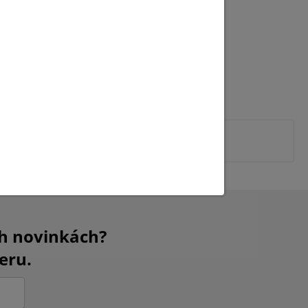
ch novinkách?
eru.