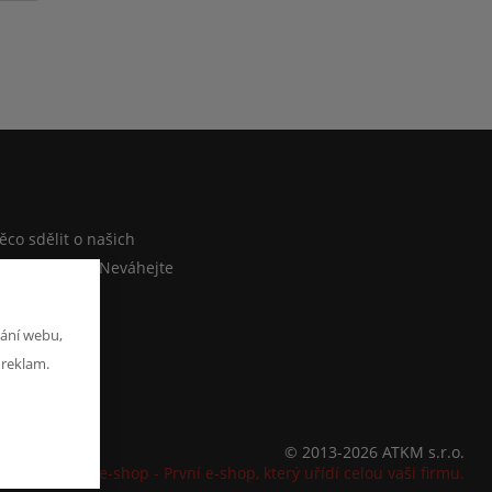
M
co sdělit o našich
ebo e-shopu? Neváhejte
at zprávu
ání webu,
 reklam.
© 2013-2026 ATKM s.r.o.
K2 e-shop - První e-shop, který uřídí celou vaši firmu.