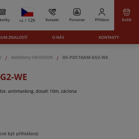
bočky
Kontakt
Porovnat
Přihlásit
Košík
cs
/
CZK
RUM ZNALOSTÍ
O NÁS
KONTAKTY
O
detektory HIKVISION
DS-PDC10AM-EG2-WE
EG2-WE
tor, antimasking, dosah 10m, záclona
tné být přihlášený