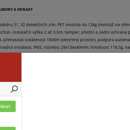
UBORY A ODKAZY
 záběru 5°, 32 detekčních zón, PET imunita do 12kg (montáž na stěnu) 
ection, instalační výška 2 až 3.5m, tamper: přední a zadní ochra
8, přenosová vzdálenost 1600m (otevřený prostor), podpora automa
snadná instalace, IP65, rozměry 29x134x40mm, hmotnost 118.5g, nap
ybrat