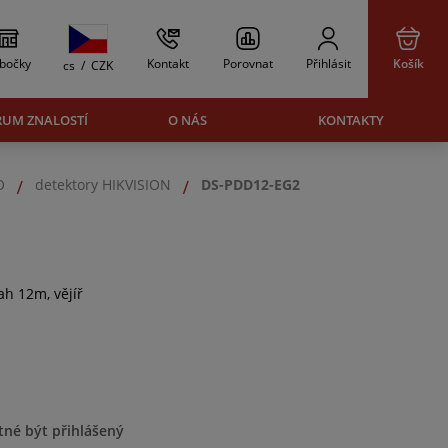
bočky
Kontakt
Porovnat
Přihlásit
Košík
cs
/
CZK
RUM ZNALOSTÍ
O NÁS
KONTAKTY
O
detektory HIKVISION
DS-PDD12-EG2
h 12m, vějíř
tné být přihlášený