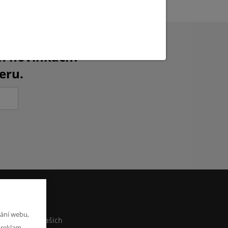
ch novinkách?
eru.
M
ání webu,
co sdělit o našich
 reklam.