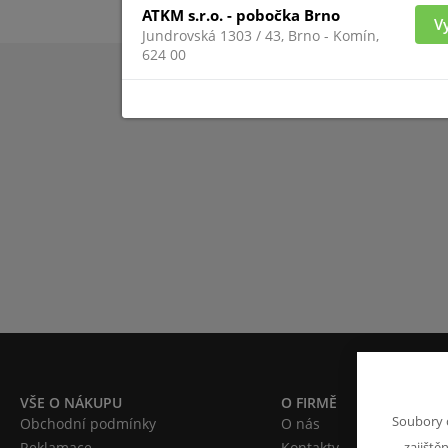
ATKM s.r.o. - pobočka Brno
V
Jundrovská 1303 / 43, Brno - Komín,
624 00
VŠE O NÁKUPU
O FIRMĚ
Soubory 
Obchodní podmínky
O nás
Reklamace
Kontakty
zajiště