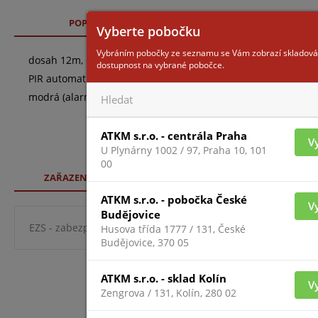
POPIS
TECHNICKÉ SPECIFIKACE
SO
Vyberte pobočku
Vybráním pobočky ze seznamu se Vám zobrazí skladová
dosah 12m, charakteristika vějíř, úhel záběru 85.9°, 52 detek
dostupnost na vybrané pobočce.
PIR automatické/vysoké/filtrování alarmu zvířat, instalační vý
modrá (alarm), tamper: přední ochrana proti neoprávněné 
ATKM s.r.o. - centrála Praha
V
U Plynárny 1002 / 97, Praha 10, 101
00
ZAŘAZENÍ ZBOŽÍ
ATKM s.r.o. - pobočka České
V
Budějovice
EZS - zabezpeč. systémy
zabezpečovací systémy
syst
Husova třída 1777 / 131, České
Budějovice, 370 05
ATKM s.r.o. - sklad Kolín
V
Zengrova / 131, Kolín, 280 02