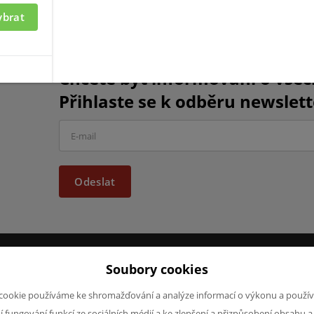
ybrat
Chcete být informováni o vše
Přihlaste se k odběru newslett
Odeslat
Soubory cookies
JAZYK A MĚNA
NAPIŠTE NÁ
cookie používáme ke shromažďování a analýze informací o výkonu a použív
Chcete nám ně
CS
ní fungování funkcí ze sociálních médií a ke zlepšení a přizpůsobení obsahu a