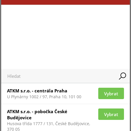
Pro 
Pro zobrazení informací je nutné být
přih
přihlášený
ZAŘAZENÍ ZBOŽÍ
ATKM s.r.o. - centrála Praha
Vybrat
systémy HIKVISION AX PRO
U Plynárny 1002 / 97, Praha 10, 101 00
ATKM s.r.o. - pobočka České
Vybrat
Budějovice
Husova třída 1777 / 131, České Budějovice,
370 05