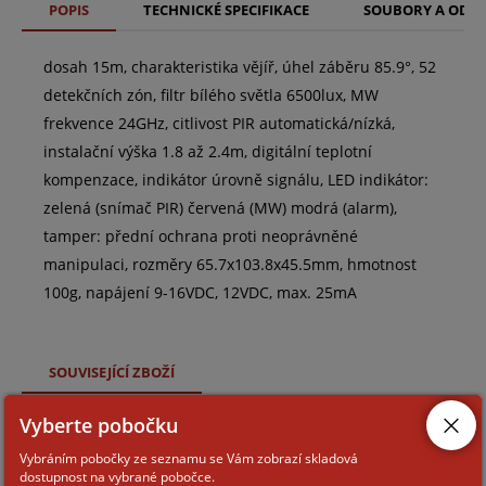
POPIS
TECHNICKÉ SPECIFIKACE
SOUBORY A ODK
dosah 15m, charakteristika vějíř, úhel záběru 85.9°, 52
detekčních zón, filtr bílého světla 6500lux, MW
frekvence 24GHz, citlivost PIR automatická/nízká,
instalační výška 1.8 až 2.4m, digitální teplotní
kompenzace, indikátor úrovně signálu, LED indikátor:
zelená (snímač PIR) červená (MW) modrá (alarm),
tamper: přední ochrana proti neoprávněné
manipulaci, rozměry 65.7x103.8x45.5mm, hmotnost
100g, napájení 9-16VDC, 12VDC, max. 25mA
SOUVISEJÍCÍ ZBOŽÍ
Vyberte pobočku
DS-PDB-IN UNIVERSALBRACKET
Vybráním pobočky ze seznamu se Vám zobrazí skladová
dostupnost na vybrané pobočce.