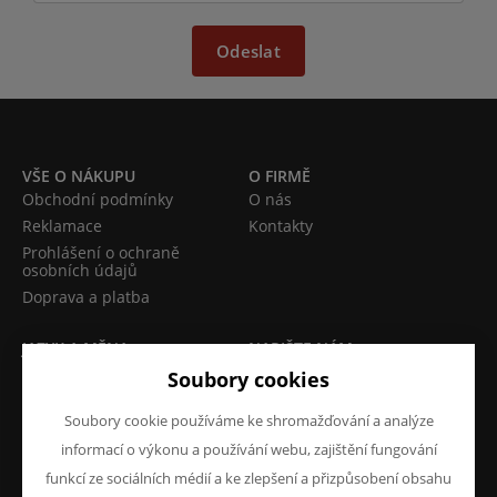
Odeslat
VŠE O NÁKUPU
O FIRMĚ
Obchodní podmínky
O nás
Reklamace
Kontakty
Prohlášení o ochraně
osobních údajů
Doprava a platba
JAZYK A MĚNA
NAPIŠTE NÁM
Chcete nám něco sdělit o
Soubory cookies
CS
našich produktech nebo e-
CZK (Kč)
Soubory cookie používáme ke shromažďování a analýze
shopu? Neváhejte napsat.
informací o výkonu a používání webu, zajištění fungování
Chci napsat zprávu
funkcí ze sociálních médií a ke zlepšení a přizpůsobení obsahu