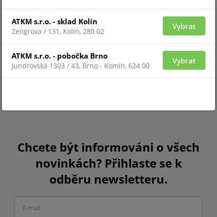
ATKM s.r.o. - sklad Kolín
Vybrat
Zengrova / 131, Kolín, 280 02
ATKM s.r.o. - pobočka Brno
Vybrat
Jundrovská 1303 / 43, Brno - Komín, 624 00
Chcete být informováni o všech
novinkách? Přihlaste se k
odběru newsletteru.