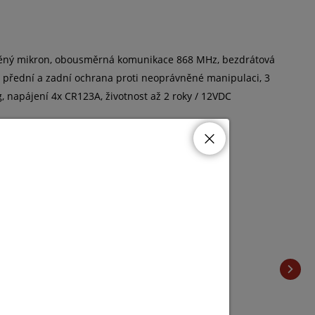
avěný mikron, obousměrná komunikace 868 MHz, bezdrátová
: přední a zadní ochrana proti neoprávněné manipulaci, 3
, napájení 4x CR123A, životnost až 2 roky / 12VDC