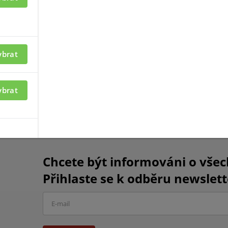
ybrat
ybrat
émy HIKVISION AX PRO
sirény HIKVISION
Chcete být informováni o vše
Přihlaste se k odběru newslett