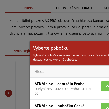
POPIS
TECHNICKÉ SPECIFIKACE
SO
kompatibilní pouze s AX PRO, obousměrná hlasová komunika
komunikace: protokol Cam-X protokol, Serial port 1, alarm d
druhy alarmů: požární, tísňový a narušení prostoru, vnitřní
Vyberte pobočku
SOUVISEJÍCÍ ZBOŽÍ
Vybráním pobočky ze seznamu se Vám zobrazí skladová
dostupnost na vybrané pobočce.
BAT-3V0-CR123A
ATKM s.r.o. - centrála Praha
V
U Plynárny 1002 / 97, Praha 10, 101
00
ATKM s.r.o. - pobočka České
V