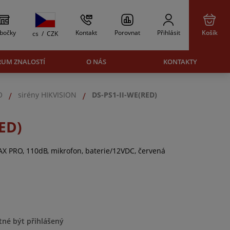
bočky
Kontakt
Porovnat
Přihlásit
Košík
cs
/
CZK
RUM ZNALOSTÍ
O NÁS
KONTAKTY
O
sirény HIKVISION
DS-PS1-II-WE(RED)
ED)
 AX PRO, 110dB, mikrofon, baterie/12VDC, červená
tné být přihlášený