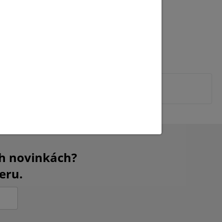
ch novinkách?
eru.