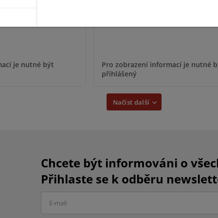
ací je nutné být
Pro zobrazení informací je nutné b
přihlášený
Načíst další
Chcete být informováni o vše
Přihlaste se k odběru newslett