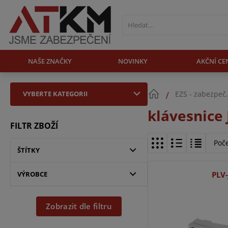
NAŠE ZNAČKY
NOVINKY
AKČNÍ CE
VYBERTE KATEGORII
EZS - zabezpeč
klávesnice 
FILTR ZBOŽÍ
Poč
ŠTÍTKY
VÝROBCE
PLV
Zobrazit dle filtru