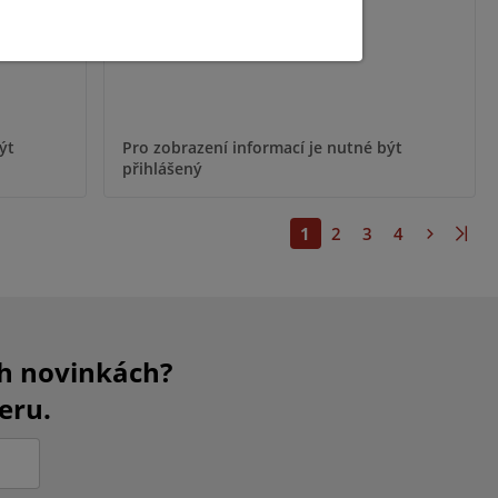
ýt
Pro zobrazení informací je nutné být
přihlášený
1
2
3
4
ch novinkách?
eru.