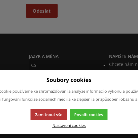
Odeslat
JAZYK A MĚNA
NAPIŠTE NÁ
Chcete nám ně
CS
produktech n
CZK (Kč)
Soubory cookies
napsat.
Chci naps
cookie používáme ke shromažďování a analýze informací o výkonu a použív
ní fungování funkcí ze sociálních médií a ke zlepšení a přizpůsobení obsahu a
Zamítnout vše
Povolit cookies
Nastavení cookies
cí.