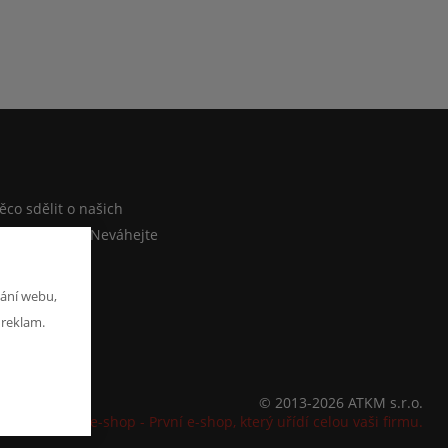
M
co sdělit o našich
ebo e-shopu? Neváhejte
at zprávu
ání webu,
 reklam.
© 2013-2026 ATKM s.r.o.
K2 e-shop - První e-shop, který uřídí celou vaši firmu.