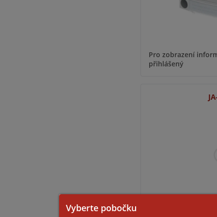
Pro zobrazení inform
přihlášený
JA
Pro zobrazení inform
Vyberte pobočku
přihlášený