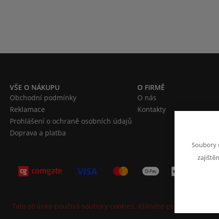
VŠE O NÁKUPU
O FIRMĚ
Obchodní podmínky
O nás
Reklamace
Kontakty
Prohlášení o ochraně osobních údajů
Doprava a platba
Soubory 
zajiště
Tato stránka používá soubory cookies. Klikněte pro více informa