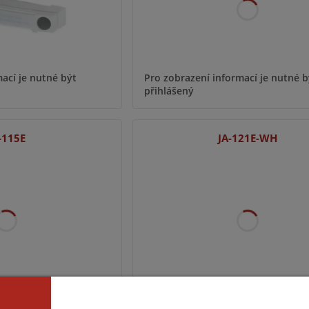
ací je nutné být
Pro zobrazení informací je nutné b
přihlášený
-115E
JA-121E-WH
ací je nutné být
Pro zobrazení informací je nutné b
přihlášený