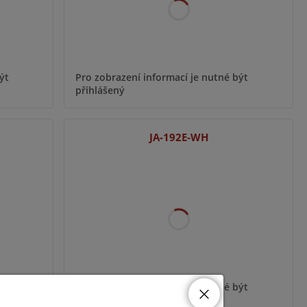
ýt
Pro zobrazení informací je nutné být
přihlášený
JA-192E-WH
ýt
Pro zobrazení informací je nutné být
přihlášený