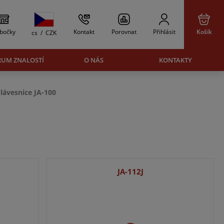
bočky
Kontakt
Porovnat
Přihlásit
Košík
cs
/
CZK
RUM ZNALOSTÍ
O NÁS
KONTAKTY
lávesnice JA-100
JA-112J