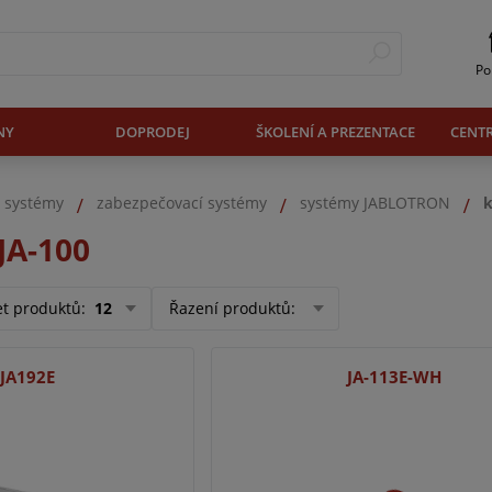
Po
NY
DOPRODEJ
ŠKOLENÍ A PREZENTACE
CENT
. systémy
zabezpečovací systémy
systémy JABLOTRON
k
JA-100
et produktů
:
12
Řazení produktů
:
-JA192E
JA-113E-WH