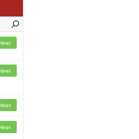
116E-AN
JA-106PL-AN
ybrat
ybrat
ací je nutné být
Pro zobrazení informací je nutné b
přihlášený
ybrat
5E-NFC-AN
JA-155E-NFC
ybrat
Novinka