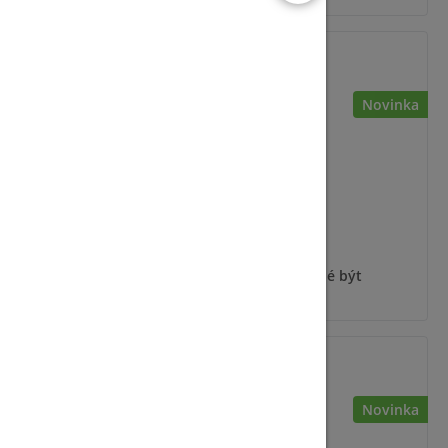
JA-115E-NFC
Novinka
ýt
Pro zobrazení informací je nutné být
přihlášený
JA-155E-NFC-AN
Novinka
Novinka