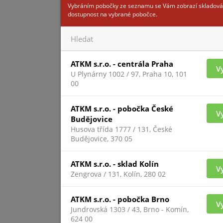
Vybráním pobočky ze seznamu se Vám zobrazí skladová
dostupnost na vybrané pobočce.
JA-
ATKM s.r.o. - centrála Praha
V
U Plynárny 1002 / 97, Praha 10, 101
00
ATKM s.r.o. - pobočka České
V
Budějovice
Husova třída 1777 / 131, České
Pro zobrazení inform
Budějovice, 370 05
přihlášený
ATKM s.r.o. - sklad Kolín
V
Zengrova / 131, Kolín, 280 02
JA-11
ATKM s.r.o. - pobočka Brno
V
Jundrovská 1303 / 43, Brno - Komín,
624 00