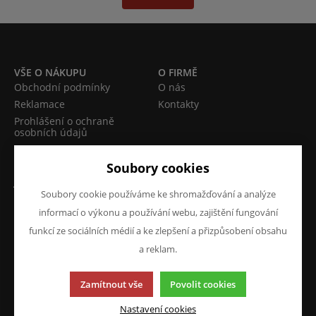
VŠE O NÁKUPU
O FIRMĚ
Obchodní podmínky
O nás
Reklamace
Kontakty
Prohlášení o ochraně
osobních údajů
Doprava a platba
Soubory cookies
JAZYK A MĚNA
NAPIŠTE NÁM
Soubory cookie používáme ke shromažďování a analýze
Chcete nám něco sdělit o
CS
informací o výkonu a používání webu, zajištění fungování
našich produktech nebo e-
CZK (Kč)
funkcí ze sociálních médií a ke zlepšení a přizpůsobení obsahu
shopu? Neváhejte napsat.
a reklam.
Chci napsat zprávu
Zamítnout vše
Povolit cookies
Nastavení cookies