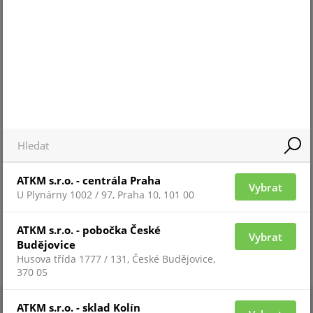
Pro zobrazení informací je nutné být
přihlášený
ZAŘAZENÍ ZBOŽÍ
systémy JABLOTRON
ATKM s.r.o. - centrála Praha
Vybrat
U Plynárny 1002 / 97, Praha 10, 101 00
ATKM s.r.o. - pobočka České
Vybrat
Budějovice
Husova třída 1777 / 131, České Budějovice,
370 05
ATKM s.r.o. - sklad Kolín