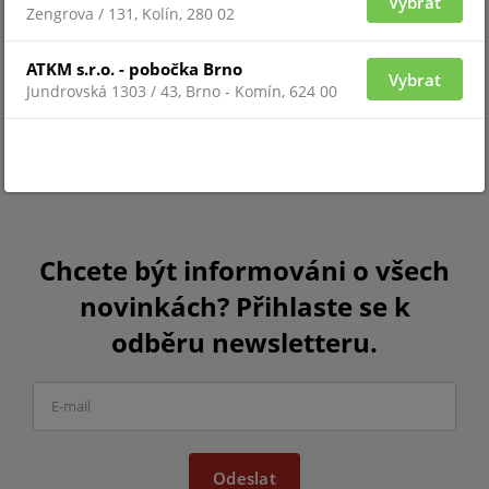
Vybrat
Zengrova / 131, Kolín, 280 02
ATKM s.r.o. - pobočka Brno
Vybrat
Jundrovská 1303 / 43, Brno - Komín, 624 00
Chcete být informováni o všech
novinkách? Přihlaste se k
odběru newsletteru.
Odeslat