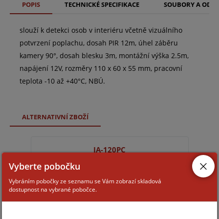
POPIS
TECHNICKÉ SPECIFIKACE
SOUBORY A ODK
slouží k detekci osob v interiéru včetně vizuálního
potvrzení poplachu, dosah PIR 12m, úhel záběru
kamery 90°, dosah blesku 3m, montážní výška 2.5m,
napájení 12V, rozměry 110 x 60 x 55 mm, pracovní
teplota -10 až +40°C, NBÚ.
ALTERNATIVNÍ ZBOŽÍ
JA-120PC
Vyberte pobočku
Vybráním pobočky ze seznamu se Vám zobrazí skladová
dostupnost na vybrané pobočce.