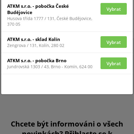
ATKM s.r.o. - pobočka České
Vybrat
Budějovice
systémy JABLOTRON
Husova třída 1777 / 131, České Budějovice,
370 05
ATKM s.r.o. - sklad Kolín
Vybrat
Zengrova / 131, Kolín, 280 02
ATKM s.r.o. - pobočka Brno
Vybrat
Jundrovská 1303 / 43, Brno - Komín, 624 00
Chcete být informováni o všech
novinkách? Přihlaste se k