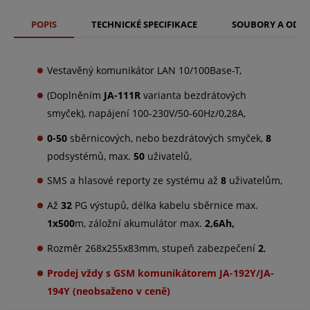
POPIS
TECHNICKÉ SPECIFIKACE
SOUBORY A ODK
Vestavěný komunikátor LAN 10/100Base-T,
(Doplněním
JA-111R
varianta bezdrátových
smyček
), napájení 100-230V/50-60Hz/0,28A,
0-50
sběrnicových, nebo bezdrátových smyček,
8
podsystémů, max.
50
uživatelů,
SMS a hlasové reporty ze systému až
8
uživatelům,
Až
32
PG výstupů, délka kabelu sběrnice max.
1x500
m, záložní akumulátor max.
2,6Ah,
Rozměr 268x255x83mm, stupeň zabezpečení
2
,
Prodej vždy s GSM komunikátorem JA-192Y/JA-
194Y (neobsaženo v ceně)