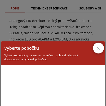
POPIS
TECHNICKÉ SPECIFIKACE
SOUBORY A ODK
analogový PIR detektor odolný proti zvířatům do cca
18kg, dosah 11m, vějířová charakteristika, frekvence
868MHz, dosah vysílače s MG-RTX3 cca 70m, tamper,
indikační LED pro ALARM a LOW-BAT, 3 ks alkalické
baterie typ AAA
Vyberte pobočku
Vybráním pobočky ze seznamu se Vám zobrazí skladová
dostupnost na vybrané pobočce.
ZAŘAZENÍ ZBOŽÍ
systémy PARADOX
systémy PARADOX