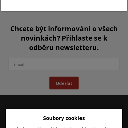
Chcete být informováni o všech
novinkách? Přihlaste se k
odběru newsletteru.
Odeslat
VŠE O NÁKUPU
O FIRMĚ
Soubory cookies
Obchodní podmínky
O nás
Reklamace
Kontakty