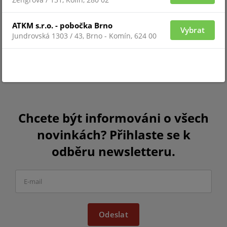
ATKM s.r.o. - pobočka Brno
Vybrat
Jundrovská 1303 / 43, Brno - Komín, 624 00
Chcete být informováni o všech
novinkách? Přihlaste se k
odběru newsletteru.
Odeslat