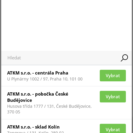
Pro zobrazení informací je nutné být
přihlášený
ZAŘAZENÍ ZBOŽÍ
systémy PARADOX
systémy PARADOX
ATKM s.r.o. - centrála Praha
Vybrat
U Plynárny 1002 / 97, Praha 10, 101 00
ATKM s.r.o. - pobočka České
Vybrat
Budějovice
Husova třída 1777 / 131, České Budějovice,
370 05
ATKM s.r.o. - sklad Kolín
Vybrat
Zengrova / 131, Kolín, 280 02