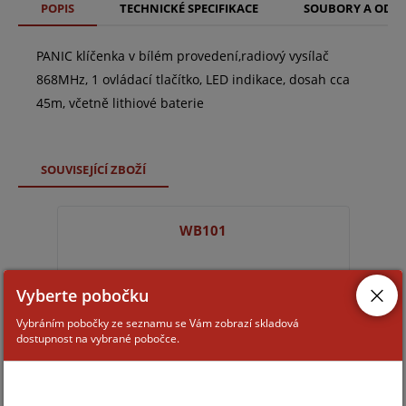
POPIS
TECHNICKÉ SPECIFIKACE
SOUBORY A ODK
PANIC klíčenka v bílém provedení,radiový vysílač
868MHz, 1 ovládací tlačítko, LED indikace, dosah cca
45m, včetně lithiové baterie
SOUVISEJÍCÍ ZBOŽÍ
WB101
Vyberte pobočku
Vybráním pobočky ze seznamu se Vám zobrazí skladová
dostupnost na vybrané pobočce.