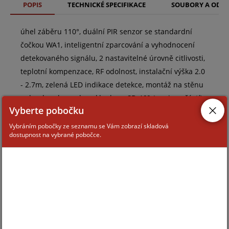
POPIS
TECHNICKÉ SPECIFIKACE
SOUBORY A ODK
úhel záběru 110°, duální PIR senzor se standardní
čočkou WA1, inteligentní zparcování a vyhodnocení
detekovaného signálu, 2 nastavitelné úrovně citlivosti,
teplotní kompenzace, RF odolnost, instalační výška 2.0
- 2.7m, zelená LED indikace detekce, montáž na stěnu
nebo do rohu, nebo s kloubem SB-469 (neni součástí),
Vyberte pobočku
napájení 9-16V DC, odběr 15(27)mA
Vybráním pobočky ze seznamu se Vám zobrazí skladová
dostupnost na vybrané pobočce.
ZAŘAZENÍ ZBOŽÍ
systémy PARADOX
vnitřní infrapasivní detektory