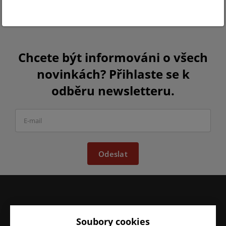
Chcete být informováni o všech
novinkách? Přihlaste se k
odběru newsletteru.
Odeslat
VŠE O NÁKUPU
O FIRMĚ
Soubory cookies
Obchodní podmínky
O nás