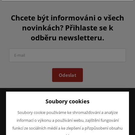
Chcete být informováni o všech
novinkách? Přihlaste se k
odběru newsletteru.
Odeslat
Soubory cookies
VŠE O NÁKUPU
O FIRMĚ
Soubory cookie používáme ke shromažďování a analýze
Obchodní podmínky
O nás
informací o výkonu a používání webu, zajištění fungování
Reklamace
Kontakty
funkcí ze sociálních médií a ke zlepšení a přizpůsobení obsahu
Prohlášení o ochraně
osobních údajů