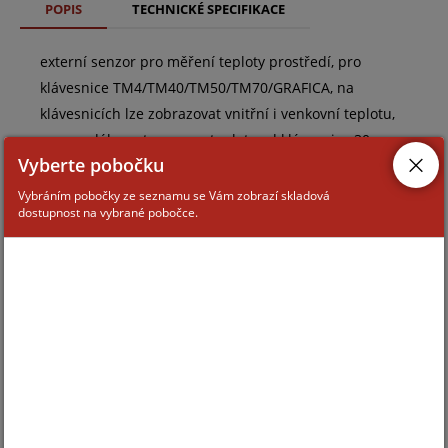
POPIS
TECHNICKÉ SPECIFIKACE
externí senzor pro měření teploty prostředí, pro
klávesnice TM4/TM40/TM50/TM70/GRAFICA, na
klávesnicích lze zobrazovat vnitřní i venkovní teplotu,
max. vzdálenost senzoru teploty od klávesnice 30 m
Vyberte pobočku
Vybráním pobočky ze seznamu se Vám zobrazí skladová
dostupnost na vybrané pobočce.
ZAŘAZENÍ ZBOŽÍ
systémy PARADOX