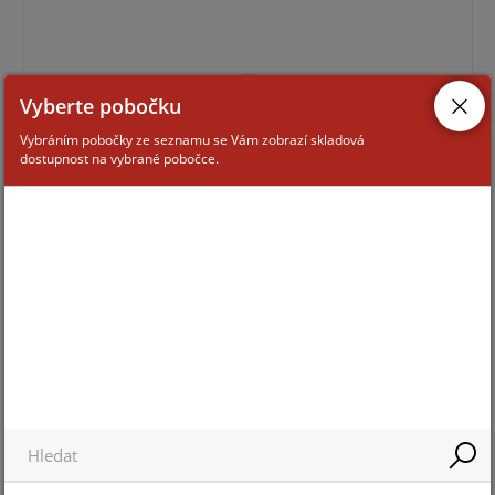
Vyberte pobočku
Vybráním pobočky ze seznamu se Vám zobrazí skladová
dostupnost na vybrané pobočce.
Pro zobrazení informací je nutné být přihlášený
COMCABLE