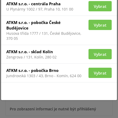
ATKM s.r.o. - centrála Praha
Vybrat
U Plynárny 1002 / 97, Praha 10, 101 00
Pro zobrazení informací je nutné být přihlášený
ATKM s.r.o. - pobočka České
Vybrat
Budějovice
Husova třída 1777 / 131, České Budějovice,
370 05
307USB
ATKM s.r.o. - sklad Kolín
Vybrat
Zengrova / 131, Kolín, 280 02
ATKM s.r.o. - pobočka Brno
Vybrat
Jundrovská 1303 / 43, Brno - Komín, 624 00
Pro zobrazení informací je nutné být přihlášený