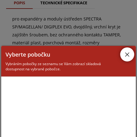
POPIS
TECHNICKÉ SPECIFIKACE
pro expandéry a moduly ústředen SPECTRA
SP/MAGELLAN/ DIGIPLEX EVO, dvojdílný, vrchní kryt je
zajištěn šroubem, bez ochranného kontaktu TAMPER,
materiál plast, povrchová montáž, rozměry
170x155x22mm
Vyberte pobočku
Vybráním pobočky ze seznamu se Vám zobrazí skladová
dostupnost na vybrané pobočce.
ZAŘAZENÍ ZBOŽÍ
systémy PARADOX