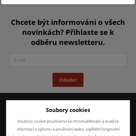
Chcete být informováni o všech
novinkách? Přihlaste se k
odběru newsletteru.
Odeslat
Soubory cookies
VŠE O NÁKUPU
O FIRMĚ
Obchodní podmínky
O nás
Soubory cookie používáme ke shromažďování a analýze
Reklamace
Kontakty
informací o výkonu a používání webu, zajištění fungování
Prohlášení o ochraně