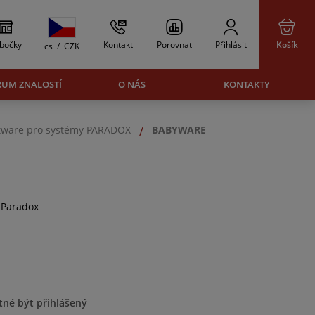
bočky
Kontakt
Porovnat
Přihlásit
Košík
cs
/
CZK
RUM ZNALOSTÍ
O NÁS
KONTAKTY
tware pro systémy PARADOX
BABYWARE
 Paradox
tné být přihlášený