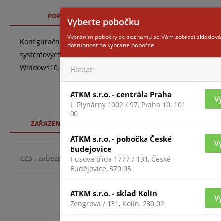
POPIS
TECHNICKÉ SPECIFIKACE
SO
Vyberte pobočku
Vybráním pobočky ze seznamu se Vám zobrazí skladová
Konfigurační SW pro ústředny Paradox - podpora IP150+ Uplo
dostupnost na vybrané pobočce.
systémových modulů, snadné monitorování a nástroje pro spr
Windows10 nemohl přerušit činnost softwaru. Kompatibilní
ATKM s.r.o. - centrála Praha
V
U Plynárny 1002 / 97, Praha 10, 101
00
ZAŘAZENÍ ZBOŽÍ
ATKM s.r.o. - pobočka České
V
Budějovice
EZS - zabezpeč. systémy
zabezpečovací systémy
sys
Husova třída 1777 / 131, České
Budějovice, 370 05
ATKM s.r.o. - sklad Kolín
V
Zengrova / 131, Kolín, 280 02