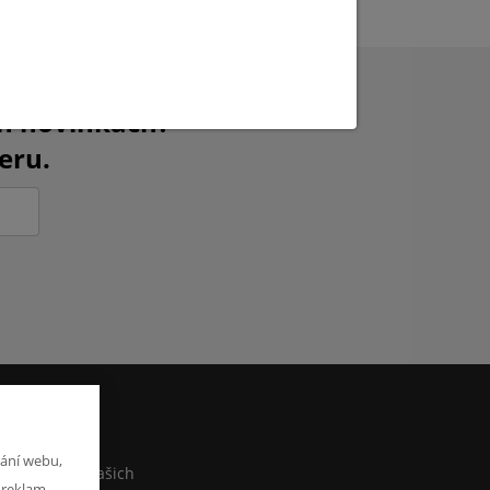
ch novinkách?
eru.
M
ání webu,
co sdělit o našich
 reklam.