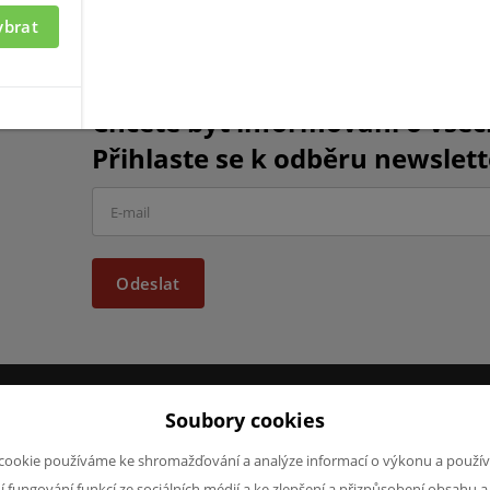
ybrat
Chcete být informováni o vše
Přihlaste se k odběru newslett
Odeslat
Soubory cookies
JAZYK A MĚNA
NAPIŠTE NÁ
cookie používáme ke shromažďování a analýze informací o výkonu a použív
Chcete nám ně
CS
ní fungování funkcí ze sociálních médií a ke zlepšení a přizpůsobení obsahu a