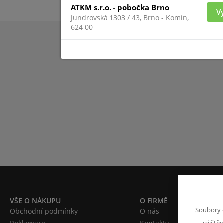
ATKM s.r.o. - pobočka Brno
V
Jundrovská 1303 / 43, Brno - Komín,
624 00
VŠE O NÁKUPU
O FIRMĚ
Soubory 
Obchodní podmínky
O nás
Reklamace
Kontakty
zajiště