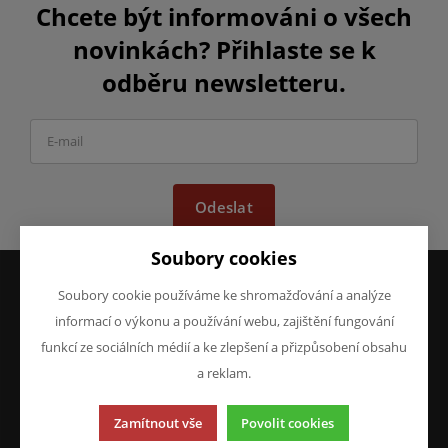
Chcete být informováni o všech
novinkách? Přihlaste se k
odběru newsletteru.
Odeslat
Soubory cookies
Soubory cookie používáme ke shromažďování a analýze
VŠE O NÁKUPU
O FIRMĚ
informací o výkonu a používání webu, zajištění fungování
Obchodní podmínky
O nás
funkcí ze sociálních médií a ke zlepšení a přizpůsobení obsahu
Reklamace
Kontakty
a reklam.
Prohlášení o ochraně
osobních údajů
Zamítnout vše
Povolit cookies
Doprava a platba