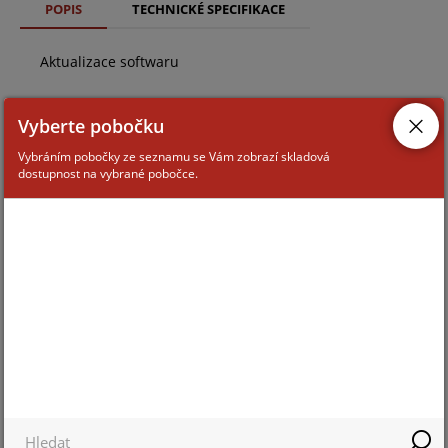
POPIS
TECHNICKÉ SPECIFIKACE
Aktualizace softwaru
Vyberte pobočku
Vybráním pobočky ze seznamu se Vám zobrazí skladová
dostupnost na vybrané pobočce.
ZAŘAZENÍ ZBOŽÍ
dohledový software TA