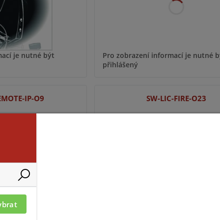
ací je nutné být
Pro zobrazení informací je nutné b
přihlášený
EMOTE-IP-O9
SW-LIC-FIRE-O23
ybrat
ací je nutné být
Pro zobrazení informací je nutné b
přihlášený