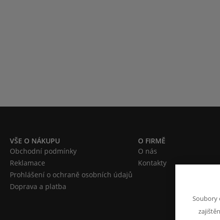
VŠE O NÁKUPU
O FIRMĚ
Obchodní podmínky
O nás
Reklamace
Kontakty
Prohlášení o ochraně osobních údajů
Doprava a platba
Soubory 
zajiště