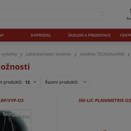
Po
NY
DOPRODEJ
ŠKOLENÍ A PREZENTACE
CENT
. systémy
zabezpečovací systémy
systémy TECNOALARM
možnosti
et produktů
:
12
Řazení produktů
:
ZAP/VYP-O3
SW-LIC-PLANIMETRIE-O