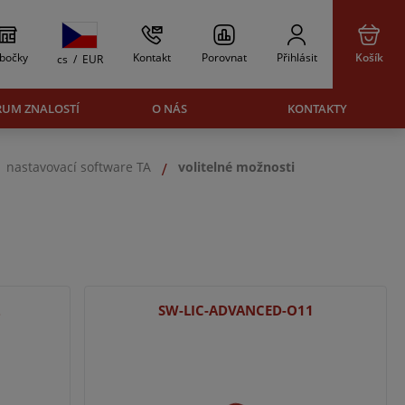
bočky
Kontakt
Porovnat
Přihlásit
Košík
cs
/
EUR
RUM ZNALOSTÍ
O NÁS
KONTAKTY
nastavovací software TA
volitelné možnosti
2
SW-LIC-ADVANCED-O11