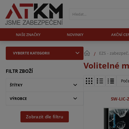
NAŠE ZNAČKY
NOVINKY
AKČNÍ CE
VYBERTE KATEGORII
EZS - zabezpeč
Volitelné 
FILTR ZBOŽÍ
Poč
ŠTÍTKY
VÝROBCE
SW-LIC-
Zobrazit dle filtru