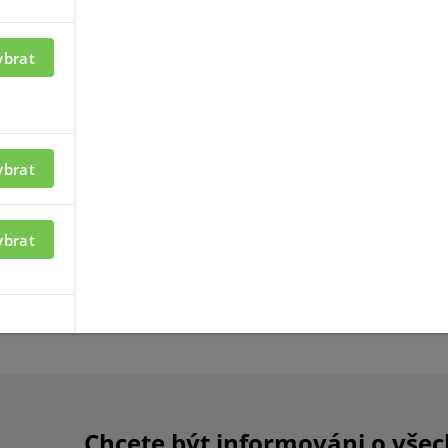
P ZONES-O30
ybrat
ybrat
ybrat
ací je nutné být
Chcete být informováni o vše