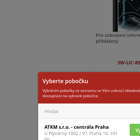
Pro zobrazení inform
přihlášený
SW-LIC-R
Vyberte pobočku
Vybráním pobočky ze seznamu se Vám zobrazí skladová
dostupnost na vybrané pobočce.
ATKM s.r.o. - centrála Praha
V
Pro zobrazení inform
U Plynárny 1002 / 97, Praha 10, 101
přihlášený
00