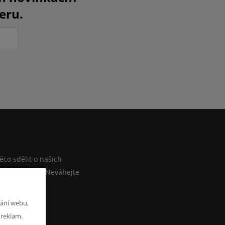
eru.
M
co sdělit o našich
ebo e-shopu? Neváhejte
at zprávu
ání webu,
 reklam.