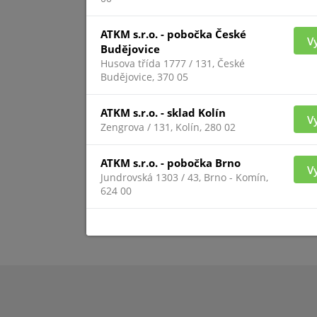
ATKM s.r.o. - pobočka České
SW-LIC-I
V
Budějovice
Husova třída 1777 / 131, České
Budějovice, 370 05
ATKM s.r.o. - sklad Kolín
V
Zengrova / 131, Kolín, 280 02
ATKM s.r.o. - pobočka Brno
V
Jundrovská 1303 / 43, Brno - Komín,
624 00
Pro zobrazení inform
přihlášený