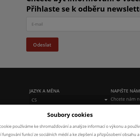
Přihlaste se k odběru newslett
Odeslat
JAZYK A MĚNA
NAPIŠTE NÁ
Chcete nám ně
CS
produktech n
EUR (EUR)
Soubory cookies
napsat.
Chci naps
cookie používáme ke shromažďování a analýze informací o výkonu a použív
ní fungování funkcí ze sociálních médií a ke zlepšení a přizpůsobení obsahu a