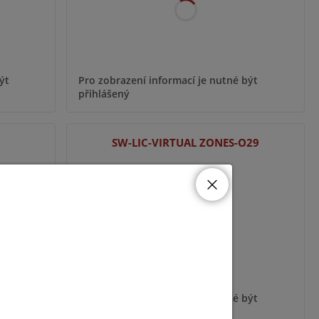
ýt
Pro zobrazení informací je nutné být
přihlášený
SW-LIC-VIRTUAL ZONES-O29
ýt
Pro zobrazení informací je nutné být
přihlášený