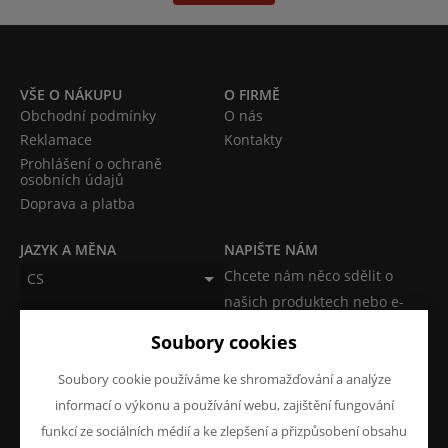
VŠE O NÁKUPU
O FIRMĚ
Obchodní podmínky
O nás
Reklamace
Kontakty
Prohlášení o ochraně
osobních údajů
Doprava a platba
JAZYK A MĚNA
NAPIŠTE NÁM
Chcete nám něco sdělit o
CS
našich produktech nebo e-
CZK (Kč)
shopu? Neváhejte napsat.
Soubory cookies
Chci napsat zprávu
Soubory cookie používáme ke shromažďování a analýze
informací o výkonu a používání webu, zajištění fungování
funkcí ze sociálních médií a ke zlepšení a přizpůsobení obsahu