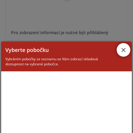
Pro zobrazení informací je nutné být přihlášený
Vyberte pobočku
SW-CMS-TCP/IP-100
Vybráním pobočky ze seznamu se Vám zobrazí skladová
dostupnost na vybrané pobočce.
Pro zobrazení informací je nutné být přihlášený