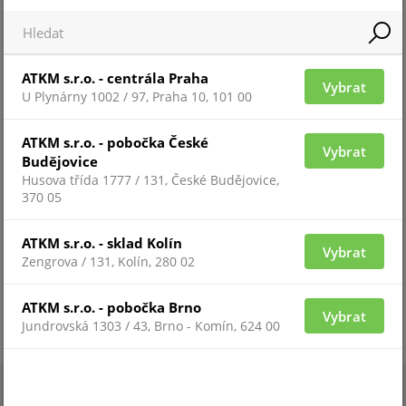
SW-CMS-TCP/IP-50
ATKM s.r.o. - centrála Praha
Vybrat
U Plynárny 1002 / 97, Praha 10, 101 00
ATKM s.r.o. - pobočka České
Vybrat
Budějovice
Husova třída 1777 / 131, České Budějovice,
370 05
ATKM s.r.o. - sklad Kolín
Vybrat
Zengrova / 131, Kolín, 280 02
Pro zobrazení informací je nutné být přihlášený
ATKM s.r.o. - pobočka Brno
Vybrat
Jundrovská 1303 / 43, Brno - Komín, 624 00