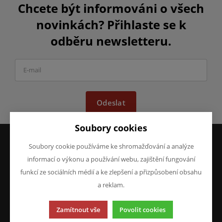
Chcete být informováni o všech
novinkách? Přihlaste se k
odběru newsletteru.
Odeslat
Soubory cookies
Soubory cookie používáme ke shromažďování a analýze
VŠE O NÁKUPU
O FIRMĚ
informací o výkonu a používání webu, zajištění fungování
Obchodní podmínky
O nás
funkcí ze sociálních médií a ke zlepšení a přizpůsobení obsahu
Reklamace
Kontakty
a reklam.
Prohlášení o ochraně
osobních údajů
Zamítnout vše
Povolit cookies
Doprava a platba