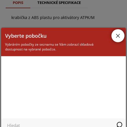
POPIS
TECHNICKÉ SPECIFIKACE
krabička z ABS plastu pro aktivátory ATPK/M
Vyberte pobočku
Vybráním pobočky ze seznamu se Vám zobrazí skladová
dostupnost na vybrané pobočce.
ZAŘAZENÍ ZBOŽÍ
systémy TECNOALARM