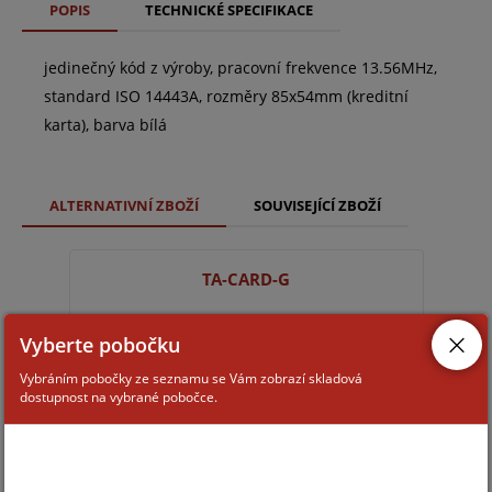
POPIS
TECHNICKÉ SPECIFIKACE
jedinečný kód z výroby, pracovní frekvence 13.56MHz,
standard ISO 14443A, rozměry 85x54mm (kreditní
karta), barva bílá
ALTERNATIVNÍ ZBOŽÍ
SOUVISEJÍCÍ ZBOŽÍ
TA-CARD-G
Vyberte pobočku
Vybráním pobočky ze seznamu se Vám zobrazí skladová
dostupnost na vybrané pobočce.