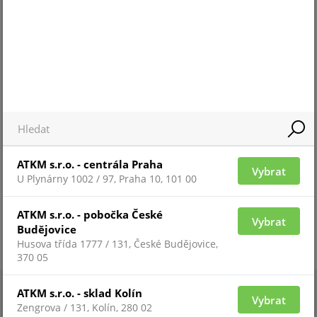
Pro 
Pro zobrazení informací je nutné být
přih
přihlášený
ZAŘAZENÍ ZBOŽÍ
systémy TECNOALARM
ATKM s.r.o. - centrála Praha
Vybrat
U Plynárny 1002 / 97, Praha 10, 101 00
ATKM s.r.o. - pobočka České
Vybrat
Budějovice
Husova třída 1777 / 131, České Budějovice,
370 05
ATKM s.r.o. - sklad Kolín
Vybrat
Zengrova / 131, Kolín, 280 02