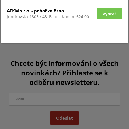
ATKM s.r.o. - pobočka Brno
Vybrat
Jundrovská 1303 / 43, Brno - Komín, 624 00
Chcete být informováni o všech
novinkách? Přihlaste se k
odběru newsletteru.
Odeslat