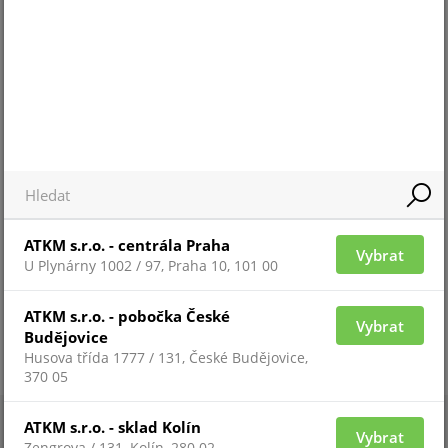
Pro 
Pro zobrazení informací je nutné být
přih
přihlášený
ZAŘAZENÍ ZBOŽÍ
systémy TECNOALARM
ATKM s.r.o. - centrála Praha
Vybrat
U Plynárny 1002 / 97, Praha 10, 101 00
ATKM s.r.o. - pobočka České
Vybrat
Budějovice
Husova třída 1777 / 131, České Budějovice,
370 05
ATKM s.r.o. - sklad Kolín
Vybrat
Zengrova / 131, Kolín, 280 02