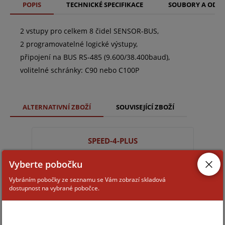
POPIS
TECHNICKÉ SPECIFIKACE
SOUBORY A ODK
2 vstupy pro celkem 8 čidel SENSOR-BUS,
2 programovatelné logické výstupy,
připojení na BUS RS-485 (9.600/38.400baud),
volitelné schránky: C90 nebo C100P
ALTERNATIVNÍ ZBOŽÍ
SOUVISEJÍCÍ ZBOŽÍ
SPEED-4-PLUS
Vyberte pobočku
Vybráním pobočky ze seznamu se Vám zobrazí skladová
dostupnost na vybrané pobočce.