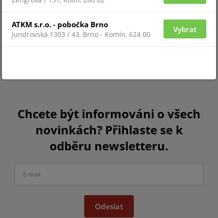
ATKM s.r.o. - pobočka Brno
Vybrat
Jundrovská 1303 / 43, Brno - Komín, 624 00
Chcete být informováni o všech
novinkách? Přihlaste se k
odběru newsletteru.
Odeslat