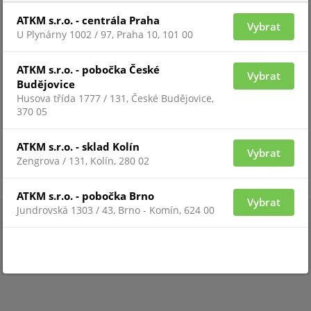
ATKM s.r.o. - centrála Praha
Vybrat
U Plynárny 1002 / 97, Praha 10, 101 00
Pro 
Pro zobrazení informací je nutné být
přih
přihlášený
ATKM s.r.o. - pobočka České
Vybrat
Budějovice
Husova třída 1777 / 131, České Budějovice,
ZAŘAZENÍ ZBOŽÍ
370 05
ATKM s.r.o. - sklad Kolín
systémy TECNOALARM
Vybrat
Zengrova / 131, Kolín, 280 02
ATKM s.r.o. - pobočka Brno
Vybrat
Jundrovská 1303 / 43, Brno - Komín, 624 00