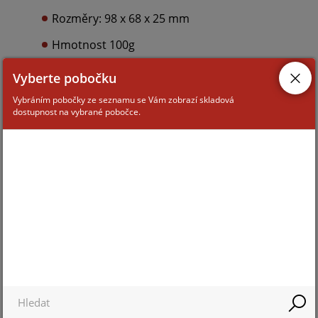
Rozměry: 98 x 68 x 25 mm
Hmotnost 100g
Volitelné schránky: C90 nebo C100P
Vyberte pobočku
Vybráním pobočky ze seznamu se Vám zobrazí skladová
dostupnost na vybrané pobočce.
ALTERNATIVNÍ ZBOŽÍ
SOUVISEJÍCÍ ZBOŽÍ
SPEED-4