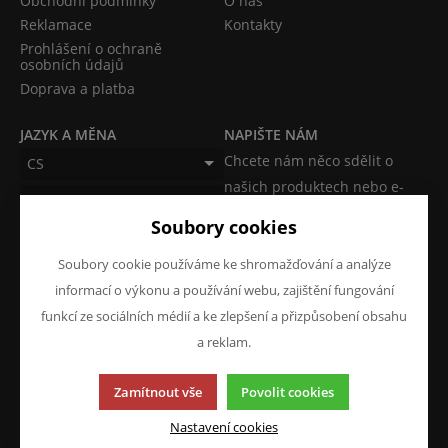
Obchodní podmínky
O nás
Reklamace
Kontakty
Prohlášení o ochraně
osobních údajů
Doprava a platba
JAZYK A MĚNA
NAPIŠTE NÁM
Chcete nám něco sdělit o
CS
našich produktech nebo e-
CZK (Kč)
shopu? Neváhejte napsat.
Soubory cookies
Chci napsat zprávu
Soubory cookie používáme ke shromažďování a analýze
informací o výkonu a používání webu, zajištění fungování
funkcí ze sociálních médií a ke zlepšení a přizpůsobení obsahu
a reklam.
Tato stránka používá soubory cookies. Klikněte pro více
Zamítnout vše
Povolit cookies
informací.
© 2013-2026 ATKM s.r.o.
Nastavení cookies
K2 e-shop - První e-shop, který uřídí celou vaši firmu.