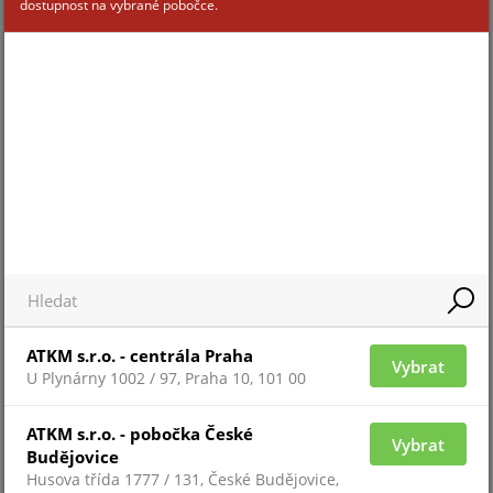
dostupnost na vybrané pobočce.
Pro 
Pro zobrazení informací je nutné být
přih
přihlášený
ZAŘAZENÍ ZBOŽÍ
ATKM s.r.o. - centrála Praha
Vybrat
U Plynárny 1002 / 97, Praha 10, 101 00
systém EVOLUTION
ATKM s.r.o. - pobočka České
Vybrat
Budějovice
Husova třída 1777 / 131, České Budějovice,