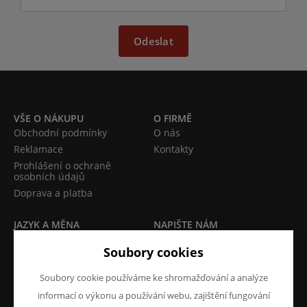
Odeslat
VŠE O NÁKUPU
O FIRMĚ
Obchodní podmínky
O nás
Reklamace
Kontakty
Prohlášení o ochraně
osobních údajů
Doprava a platba
JAZYK A MĚNA
NAPIŠTE NÁM
Chcete nám něco sdělit o
CS
Soubory cookies
našich produktech nebo e-
CZK (Kč)
shopu? Neváhejte napsat.
Soubory cookie používáme ke shromažďování a analýze
informací o výkonu a používání webu, zajištění fungování
Chci napsat zprávu