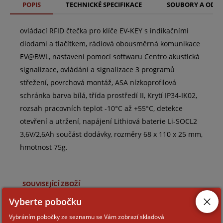
POPIS
TECHNICKÉ SPECIFIKACE
SOUBORY A ODK
ovládací RFID čtečka pro klíče EV-KEY s indikačními
diodami a tlačítkem, rádiová obousměrná komunikace
EV@BWL, nastavení pomocí softwaru Centro akustická
signalizace, ovládání a signalizace 3 programů
střežení, povrchová montáž, ASA nízkoprofilová
schránka barva bílá, třída prostředí II, Krytí IP34-IK02,
rozsah pracovních teplot -10°C až +55°C, detekce
otevření a utržení, napájení Lithiová baterie Li-SOCL2
3,6V/2,6Ah součást dodávky, rozměry 68 x 110 x 25 mm,
hmotnost 75g.
SOUVISEJÍCÍ ZBOŽÍ
Vyberte pobočku
BAT-3V6-AA-LS
Vybráním pobočky ze seznamu se Vám zobrazí skladová