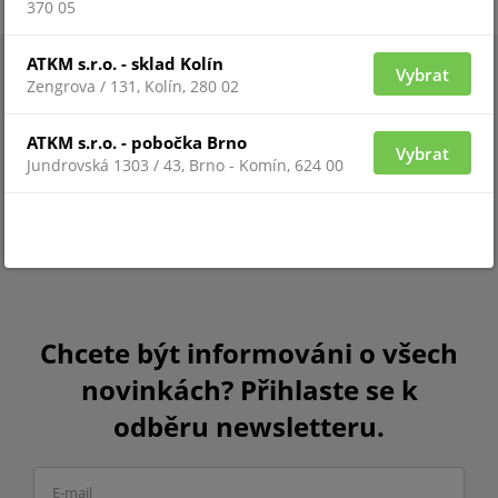
370 05
ATKM s.r.o. - sklad Kolín
Vybrat
Zengrova / 131, Kolín, 280 02
ATKM s.r.o. - pobočka Brno
Vybrat
Jundrovská 1303 / 43, Brno - Komín, 624 00
Chcete být informováni o všech
novinkách? Přihlaste se k
odběru newsletteru.