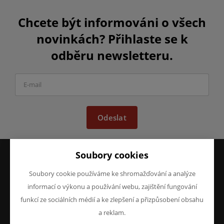
Chcete být informováni o všech
novinkách? Přihlaste se k
odběru newsletteru.
Odeslat
Soubory cookies
VŠE O NÁKUPU
O FIRMĚ
Soubory cookie používáme ke shromažďování a analýze
Obchodní podmínky
O nás
informací o výkonu a používání webu, zajištění fungování
Reklamace
Kontakty
funkcí ze sociálních médií a ke zlepšení a přizpůsobení obsahu
Prohlášení o ochraně
a reklam.
osobních údajů