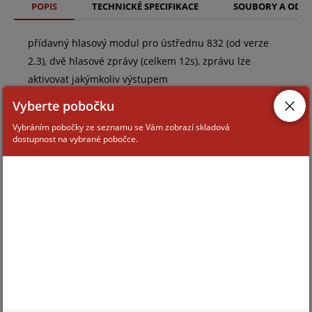
POPIS
TECHNICKÉ SPECIFIKACE
SOUBORY A ODK
přídavný hlasový modul pro ústřednu 832 (od verze
2.3), dvě hlasové zprávy (celkem 12s), zprávu lze
aktivovat jakýmkoliv výstupem
Vyberte pobočku
Vybráním pobočky ze seznamu se Vám zobrazí skladová
dostupnost na vybrané pobočce.
ZAŘAZENÍ ZBOŽÍ
systémy TEXECOM