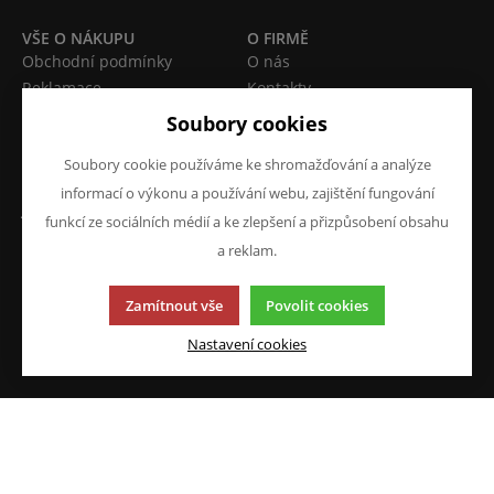
VŠE O NÁKUPU
O FIRMĚ
Obchodní podmínky
O nás
Reklamace
Kontakty
Prohlášení o ochraně
Soubory cookies
osobních údajů
Doprava a platba
Soubory cookie používáme ke shromažďování a analýze
informací o výkonu a používání webu, zajištění fungování
JAZYK A MĚNA
NAPIŠTE NÁM
funkcí ze sociálních médií a ke zlepšení a přizpůsobení obsahu
Chcete nám něco sdělit o
CS
a reklam.
našich produktech nebo e-
CZK (Kč)
shopu? Neváhejte napsat.
Zamítnout vše
Povolit cookies
Chci napsat zprávu
Nastavení cookies
Tato stránka používá soubory cookies. Klikněte pro více