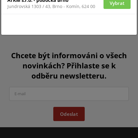
ATKM s.r.o. - pobočka Brno
Vybrat
Jundrovská 1303 / 43, Brno - Komín, 624 00
Chcete být informováni o všech
novinkách? Přihlaste se k
odběru newsletteru.
Odeslat