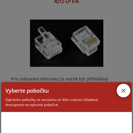
RJ12-LP 6/6
Pro zobrazení informací je nutné být přihlášený
Vyberte pobočku
RJ45-EASY-KONEKTOR-6A-FTP
Vybráním pobočky ze seznamu se Vám zobrazí skladová
dostupnost na vybrané pobočce.