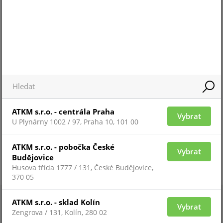
Pro zobrazení informací je nutné být přihlášený
ATKM s.r.o. - centrála Praha
Vybrat
U Plynárny 1002 / 97, Praha 10, 101 00
ATKM s.r.o. - pobočka České
Vybrat
Budějovice
Husova třída 1777 / 131, České Budějovice,
370 05
ATKM s.r.o. - sklad Kolín
Vybrat
Zengrova / 131, Kolín, 280 02