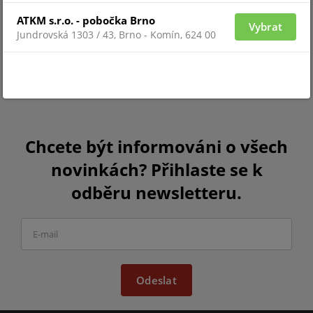
ATKM s.r.o. - pobočka Brno
Vybrat
Jundrovská 1303 / 43, Brno - Komín, 624 00
Chcete být informováni o všech
novinkách? Přihlaste se k
odběru newsletteru.
Odeslat