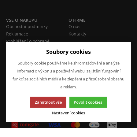
VŠE O NÁKUPU
O FIRMĚ
Obchodní podmínky
O nás
Reklamace
Kontakty
Prohlášení o ochraně
osobních údajů
Soubory cookies
Doprava a platba
Soubory cookie používáme ke shromažďování a analýze
JAZYK A MĚNA
NAPIŠTE NÁM
informací o výkonu a používání webu, zajištění fungování
Chcete nám něco sdělit o
CS
funkcí ze sociálních médií a ke zlepšení a přizpůsobení obsahu
našich produktech nebo e-
a reklam.
CZK (Kč)
shopu? Neváhejte napsat.
Chci napsat zprávu
Zamítnout vše
Povolit cookies
Nastavení cookies