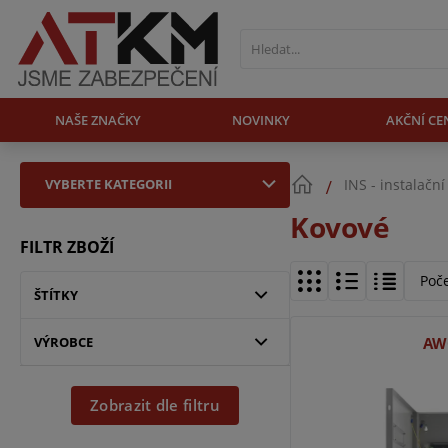
NAŠE ZNAČKY
NOVINKY
AKČNÍ CE
VYBERTE KATEGORII
INS - instalační
Kovové
FILTR ZBOŽÍ
Poč
ŠTÍTKY
VÝROBCE
AW
Zobrazit dle filtru