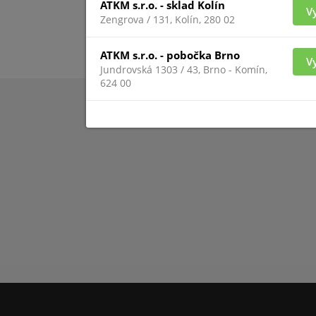
ATKM s.r.o. - sklad Kolín
V
Zengrova / 131, Kolín, 280 02
ATKM s.r.o. - pobočka Brno
V
Jundrovská 1303 / 43, Brno - Komín,
624 00