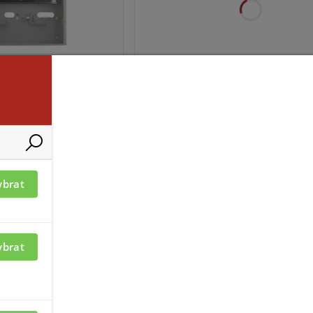
ací je nutné být
Pro zobrazení informací je nutné b
přihlášený
D-MPS
ADD-MPM
ybrat
ybrat
ací je nutné být
Pro zobrazení informací je nutné b
přihlášený