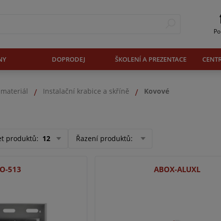
Po
NY
DOPRODEJ
ŠKOLENÍ A PREZENTACE
CENT
 materiál
Instalační krabice a skříně
Kovové
et produktů
:
12
Řazení produktů
:
O-513
ABOX-ALUXL