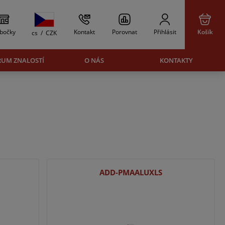
bočky
Kontakt
Porovnat
Přihlásit
Košík
cs
/
CZK
RUM ZNALOSTÍ
O NÁS
KONTAKTY
ADD-PMAALUXLS