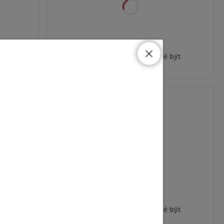
ýt
Pro zobrazení informací je nutné být
přihlášený
ADD-MPL
ýt
Pro zobrazení informací je nutné být
přihlášený