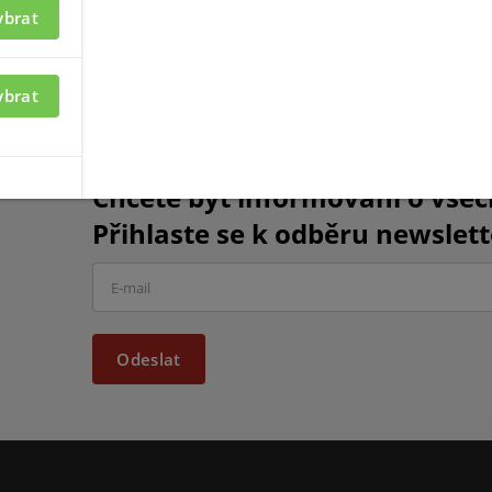
ybrat
ybrat
Chcete být informováni o vše
Přihlaste se k odběru newslett
Odeslat