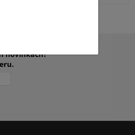
ch novinkách?
eru.