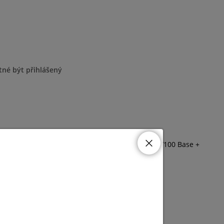
tné být přihlášený
era 600x480px, mechanický přepínač, LAN port 10/100 Base +
he DS-KAD