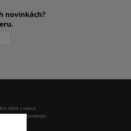
ch novinkách?
eru.
M
co sdělit o našich
ebo e-shopu? Neváhejte