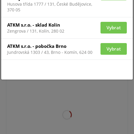
Husova třída 1777 / 131, České Budějovice,
370 05
ATKM s.r.o. - sklad Kolín
Vybrat
Zengrova / 131, Kolín, 280 02
ATKM s.r.o. - pobočka Brno
Vybrat
Pro zobrazení informací je nutné být přihlášený
Jundrovská 1303 / 43, Brno - Komín, 624 00
PRAFlaGuard+ F-1X2X0.8/500