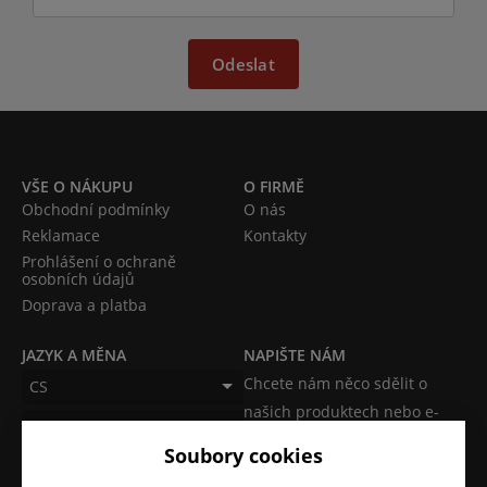
Odeslat
VŠE O NÁKUPU
O FIRMĚ
Obchodní podmínky
O nás
Reklamace
Kontakty
Prohlášení o ochraně
osobních údajů
Doprava a platba
JAZYK A MĚNA
NAPIŠTE NÁM
Chcete nám něco sdělit o
CS
našich produktech nebo e-
CZK (Kč)
shopu? Neváhejte napsat.
Soubory cookies
Chci napsat zprávu