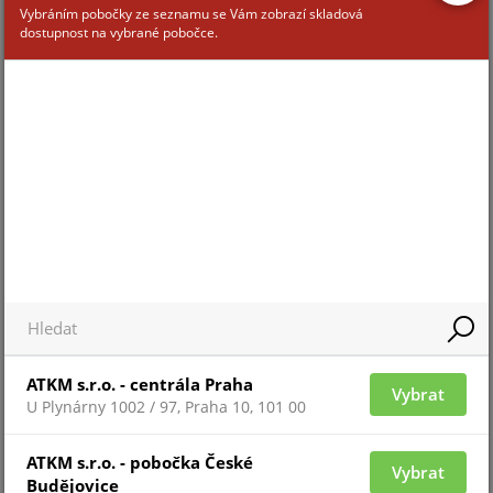
Vybráním pobočky ze seznamu se Vám zobrazí skladová
dostupnost na vybrané pobočce.
PRAFlaGuard+ F-2X2X0.8/100
Pro zobrazení informací je nutné být přihlášený
ATKM s.r.o. - centrála Praha
Vybrat
PRAFlaGuard+ F-1X2X0.8/100
U Plynárny 1002 / 97, Praha 10, 101 00
ATKM s.r.o. - pobočka České
Vybrat
Budějovice