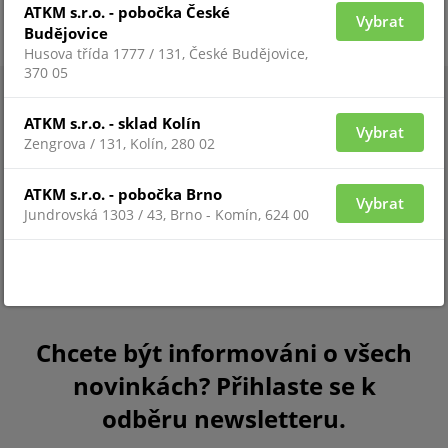
ATKM s.r.o. - pobočka České
Vybrat
Budějovice
Husova třída 1777 / 131, České Budějovice,
370 05
ATKM s.r.o. - sklad Kolín
Vybrat
Zengrova / 131, Kolín, 280 02
ATKM s.r.o. - pobočka Brno
Vybrat
Jundrovská 1303 / 43, Brno - Komín, 624 00
Chcete být informováni o všech
novinkách? Přihlaste se k
odběru newsletteru.