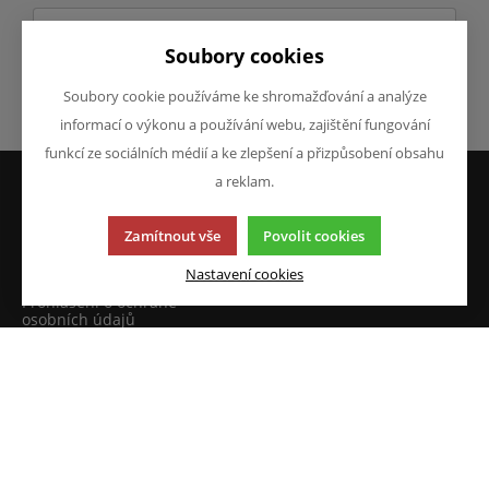
Soubory cookies
Soubory cookie používáme ke shromažďování a analýze
Odeslat
informací o výkonu a používání webu, zajištění fungování
funkcí ze sociálních médií a ke zlepšení a přizpůsobení obsahu
a reklam.
VŠE O NÁKUPU
O FIRMĚ
Zamítnout vše
Povolit cookies
Obchodní podmínky
O nás
Reklamace
Kontakty
Nastavení cookies
Prohlášení o ochraně
osobních údajů
Doprava a platba
JAZYK A MĚNA
NAPIŠTE NÁM
Chcete nám něco sdělit o
CS
našich produktech nebo e-
CZK (Kč)
shopu? Neváhejte napsat.