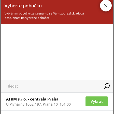
Vyberte pobočku
Vybráním pobočky ze seznamu se Vám zobrazí skladová
dostupnost na vybrané pobočce.
ATKM s.r.o. - centrála Praha
Vybrat
U Plynárny 1002 / 97, Praha 10, 101 00