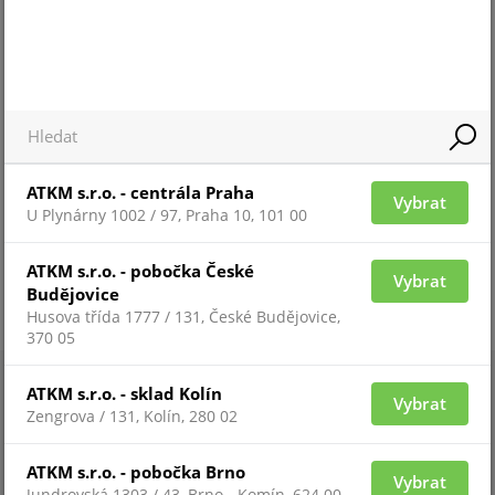
systémy PARADOX
vnější detektory pohybu
ATKM s.r.o. - centrála Praha
Vybrat
U Plynárny 1002 / 97, Praha 10, 101 00
ATKM s.r.o. - pobočka České
Vybrat
Budějovice
Husova třída 1777 / 131, České Budějovice,
370 05
ATKM s.r.o. - sklad Kolín
Vybrat
Zengrova / 131, Kolín, 280 02
ATKM s.r.o. - pobočka Brno
Vybrat
Jundrovská 1303 / 43, Brno - Komín, 624 00