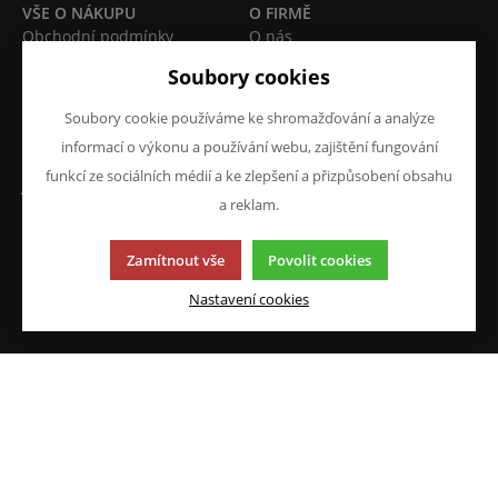
VŠE O NÁKUPU
O FIRMĚ
Obchodní podmínky
O nás
Reklamace
Kontakty
Soubory cookies
Prohlášení o ochraně
osobních údajů
Soubory cookie používáme ke shromažďování a analýze
Doprava a platba
informací o výkonu a používání webu, zajištění fungování
funkcí ze sociálních médií a ke zlepšení a přizpůsobení obsahu
JAZYK A MĚNA
NAPIŠTE NÁM
a reklam.
Chcete nám něco sdělit o
CS
našich produktech nebo e-
CZK (Kč)
Zamítnout vše
Povolit cookies
shopu? Neváhejte napsat.
Nastavení cookies
Chci napsat zprávu
Tato stránka používá soubory cookies. Klikněte pro více
informací.