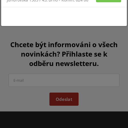
Chcete být informováni o všech
novinkách? Přihlaste se k
odběru newsletteru.
Odeslat