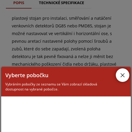
POPIS
TECHNICKÉ SPECIFIKACE
plastový stojan pro instalaci, směřování a natáčení
venkovních detektorů DG85 nebo PMD85, stojan je
možné nastavovat ve vertikální i horizontální ose, s
pevnou aretací nastavené polohy pomocí šroubů a
zubů, které do sebe zapadají, zvolená poloha
detektoru je tak pevně fixovaná a nelze ji měnit bez
mechanického poškození čidla nebo držáku, plastové
provedení, montáž na zeď, vedení kabeláže do
Vyberte pobočku
detektoru mimo kloubový stojan, barva bílá, venkovní
Vybráním pobočky ze seznamu se Vám zobrazí skladová
použití
dostupnost na vybrané pobočce.
ZAŘAZENÍ ZBOŽÍ