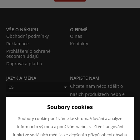
VŠE O NÁKUPU
O FIRMĚ
Obchodní podmínky
O nás
Reklamace
Kontakty
Prohlášení o ochraně
osobních údajů
Doprava a platba
JAZYK A MĚNA
NAPIŠTE NÁM
Chcete nám něco sdělit o
CS
našich produktech nebo e-
CZK (Kč)
shopu? Neváhejte napsat.
Soubory cookies
Chci napsat zprávu
Soubory cookie používáme ke shromažďování a analýze
informací o výkonu a používání webu, zajištění fungování
funkcí ze sociálních médií a ke zlepšení a přizpůsobení obsahu