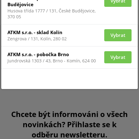
Vybrat
Budějovice
Husova třída 1777 / 131, České Budějovice,
370 05
ATKM s.r.o. - sklad Kolín
Vybrat
Zengrova / 131, Kolín, 280 02
ATKM s.r.o. - pobočka Brno
Vybrat
Jundrovská 1303 / 43, Brno - Komín, 624 00
Chcete být informováni o všech
novinkách? Přihlaste se k
odběru newsletteru.