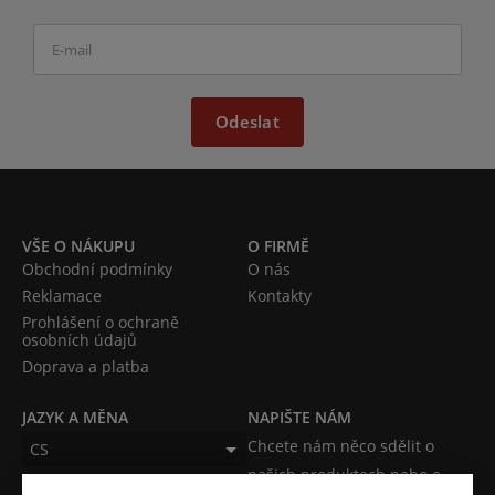
Odeslat
VŠE O NÁKUPU
O FIRMĚ
Obchodní podmínky
O nás
Reklamace
Kontakty
Prohlášení o ochraně
osobních údajů
Doprava a platba
JAZYK A MĚNA
NAPIŠTE NÁM
Chcete nám něco sdělit o
CS
našich produktech nebo e-
CZK (Kč)