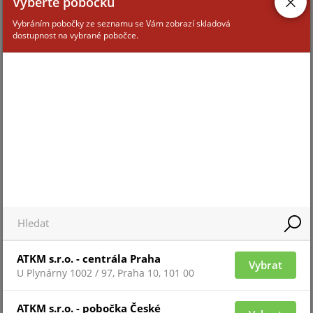
Vyberte pobočku
Vybráním pobočky ze seznamu se Vám zobrazí skladová
dostupnost na vybrané pobočce.
Pro zobrazení informací je nutné být přihlášený
C4-ADV
ATKM s.r.o. - centrála Praha
Vybrat
U Plynárny 1002 / 97, Praha 10, 101 00
Pro zobrazení informací je nutné být přihlášený
ATKM s.r.o. - pobočka České