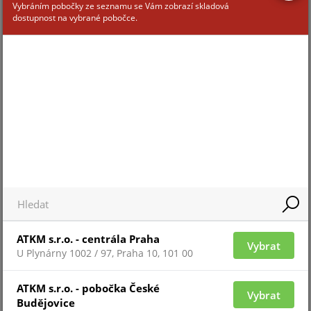
Vybráním pobočky ze seznamu se Vám zobrazí skladová
dostupnost na vybrané pobočce.
Pro zobrazení informací je nutné být přihlášený
REC22-12I
ATKM s.r.o. - centrála Praha
Vybrat
U Plynárny 1002 / 97, Praha 10, 101 00
Pro zobrazení informací je nutné být přihlášený
ATKM s.r.o. - pobočka České
Vybrat
Budějovice