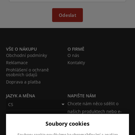
Odeslat
VŠE O NÁKUPU
O FIRMĚ
Obchodní podmínky
O nás
Reklamace
Kontakty
Prohlášení o ochraně
osobních údajů
Doprava a platba
JAZYK A MĚNA
NAPIŠTE NÁM
Chcete nám něco sdělit o
CS
našich produktech nebo e-
CZK (Kč)
shopu? Neváhejte napsat.
Soubory cookies
Chci napsat zprávu
Soubory cookie používáme ke shromažďování a analýze