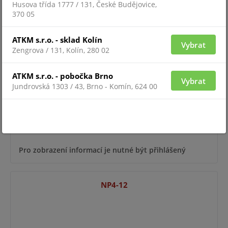
Husova třída 1777 / 131, České Budějovice,
370 05
NP3,2-12
ATKM s.r.o. - sklad Kolín
Vybrat
Zengrova / 131, Kolín, 280 02
ATKM s.r.o. - pobočka Brno
Vybrat
Jundrovská 1303 / 43, Brno - Komín, 624 00
Pro zobrazení informací je nutné být přihlášený
NP4-12